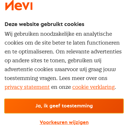
Deze website gebruikt cookies
Direct naar
Wij gebruiken noodzakelijke en analytische
Service & contact
cookies om de site beter te laten functioneren
Populaire thema's
Over inkoop
en te optimaliseren. Om relevante advertenties
Aanbesteden
Opleidingen en trainingen
op andere sites te tonen, gebruiken wij
Netwerk en communities
Contractmanagement
advertentie cookies waarvoor wij graag jouw
Trainingen
Aanmelden nieuwsbrief
Kostenmanagement
toestemming vragen. Lees meer over ons
Opleidingen
Word lid van Nevi
privacy statement
en onze
cookie verklaring
.
Onderhandelen
Cookievoorkeuren beheren
Onze
algemene
Maatwerk
Nevi PMI®
voorwaarden, cookie- en privacyverklaring
zijn
van toepassing.
Supply management
Examens
Inkoop vacatures
© Nevi.nl
Ja, ik geef toestemming
Vrijstellingen
Opzeggen lidmaatschap
Voorkeuren wijzigen
Traineeship