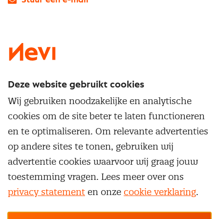
Stuur een e-mail
LinkedIn
X
Instagram
Facebook
YouTube
Deze website gebruikt cookies
Direct naar
Wij gebruiken noodzakelijke en analytische
Service & contact
cookies om de site beter te laten functioneren
Populaire thema's
Over inkoop
en te optimaliseren. Om relevante advertenties
Aanbesteden
Opleidingen en trainingen
op andere sites te tonen, gebruiken wij
Netwerk en communities
Contractmanagement
advertentie cookies waarvoor wij graag jouw
Trainingen
Aanmelden nieuwsbrief
Kostenmanagement
toestemming vragen. Lees meer over ons
Opleidingen
Word lid van Nevi
privacy statement
en onze
cookie verklaring
.
Onderhandelen
Cookievoorkeuren beheren
Onze
algemene
Maatwerk
Nevi PMI®
voorwaarden, cookie- en privacyverklaring
zijn
van toepassing.
Supply management
Examens