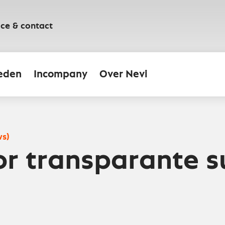
ice & contact
eden
Incompany
Over Nevi
ws)
oor transparante 