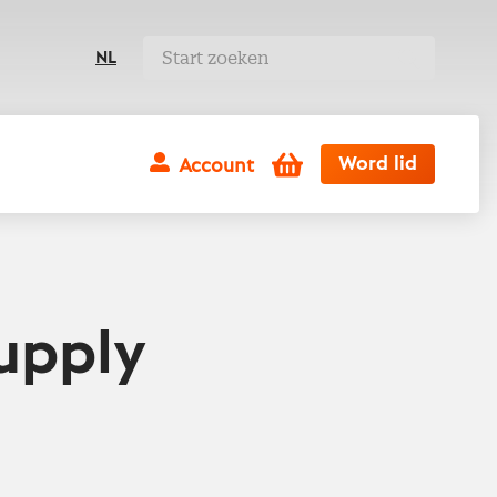
NL
Winkelwagen
Word lid
Account
supply