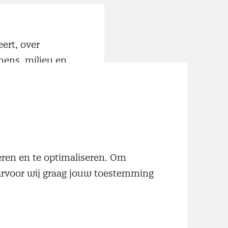
ert, over
 mens, milieu en
ccountants,
van
neren en te optimaliseren. Om
aarvoor wij graag jouw toestemming
ijk verantwoord