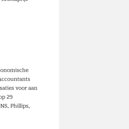
 Economische
 Accountants
saties voor aan
 op 29
S, Phillips,