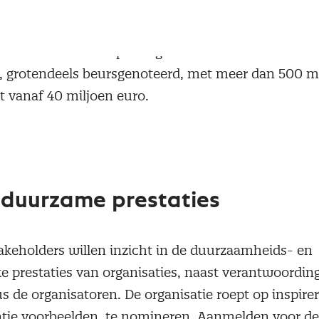
EU-transparantierichtlijn verplicht grote bedrijven
 over resultaten, risico’s en beleid op het gebied van
n diversiteit. De plicht geldt in Nederland voor 12
 grotendeels beursgenoteerd, met meer dan 500 
 vanaf 40 miljoen euro.
n duurzame prestaties
akeholders willen inzicht in de duurzaamheids- en
e prestaties van organisaties, naast verantwoording
us de organisatoren. De organisatie roept op inspire
tie voorbeelden te nomineren. Aanmelden voor de K