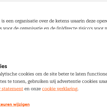
is een organisatie over de ketens waarin deze opere
’s voor de organisatie en de (in)directe risico's voor
aal? De organisatie van de Kristalprijs 2018 vraagt a
sten en betrokkenen om inspirerende voorbeelden 
tie in maatschappelijk verslaggeving te nomineren.
ies
lytische cookies om de site beter te laten functio
ites te tonen, gebruiken wij advertentie cookies w
nsparantie
y statement
en onze
cookie verklaring
.
tie is één van de basisprincipes van maatschappel
euren wijzigen