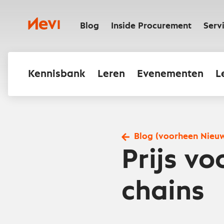
Ga
naar
Nevi
inhoud
Blog
Inside Procurement
Serv
Kennisbank
Leren
Evenementen
L
Blog (voorheen Nieu
Prijs v
chains