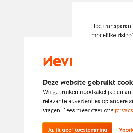
Hoe transparant 
mogelijke risico
natuurlijk kapit
NGO’s, journali
ketentransparan
Deze website gebruikt cook
Wij gebruiken noodzakelijke en ana
relevante advertenties op andere s
Ketentra
vragen. Lees meer over ons
privac
Ketentransparan
Ja, ik geef toestemming
Voork