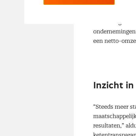
ondernemen. De 
duidelijk te zijn
omstandigheden e
ondernemingen,
een netto-omzet
Inzicht i
“Steeds meer st
maatschappelijk
resultaten,” ald
ketentransparan