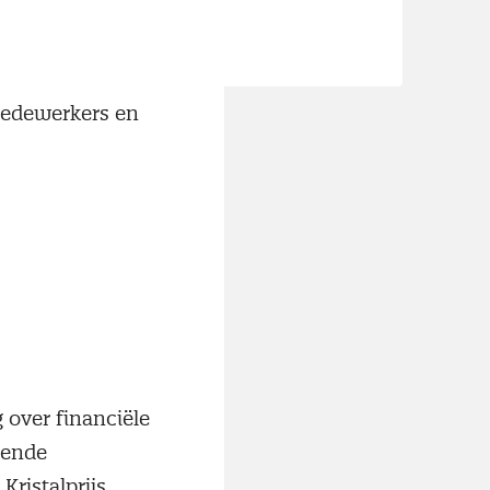
 vanaf 2018
 milieu, sociale
0
medewerkers en
 over financiële
rende
ristalprijs