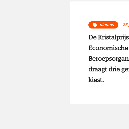
nieuws
23 
De Kristalprij
Economische 
Beroepsorgani
draagt drie g
kiest.