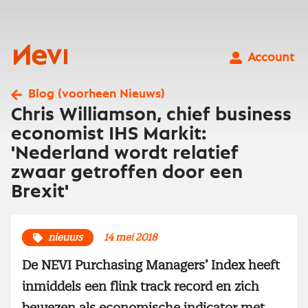
Ga
naar
inhoud
Nevi
Account
Blog (voorheen Nieuws)
Chris Williamson, chief business
economist IHS Markit:
'Nederland wordt relatief
zwaar getroffen door een
Brexit'
nieuws
14 mei 2018
De NEVI Purchasing Managers’ Index heeft
inmiddels een flink track record en zich
bewezen als economische indicator met