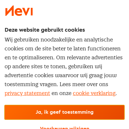
Deze website gebruikt cookies
Direct naar
Wij gebruiken noodzakelijke en analytische
Service & contact
cookies om de site beter te laten functioneren
Populaire thema's
Over inkoop
en te optimaliseren. Om relevante advertenties
Aanbesteden
Opleidingen en trainingen
op andere sites te tonen, gebruiken wij
Netwerk en communities
Contractmanagement
advertentie cookies waarvoor wij graag jouw
Trainingen
Aanmelden nieuwsbrief
Kostenmanagement
toestemming vragen. Lees meer over ons
Opleidingen
Word lid van Nevi
privacy statement
en onze
cookie verklaring
.
Onderhandelen
Cookievoorkeuren beheren
Onze
algemene
Maatwerk
Nevi PMI®
voorwaarden, cookie- en privacyverklaring
zijn
van toepassing.
Supply management
Examens
Inkoop vacatures
© Nevi.nl
Ja, ik geef toestemming
Vrijstellingen
Opzeggen lidmaatschap