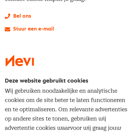
Bel ons
Stuur een e-mail
LinkedIn
X
Instagram
Facebook
YouTube
Deze website gebruikt cookies
Direct naar
Wij gebruiken noodzakelijke en analytische
Service & contact
cookies om de site beter te laten functioneren
Populaire thema's
Over inkoop
en te optimaliseren. Om relevante advertenties
Aanbesteden
Opleidingen en trainingen
op andere sites te tonen, gebruiken wij
Netwerk en communities
Contractmanagement
advertentie cookies waarvoor wij graag jouw
Trainingen
Aanmelden nieuwsbrief