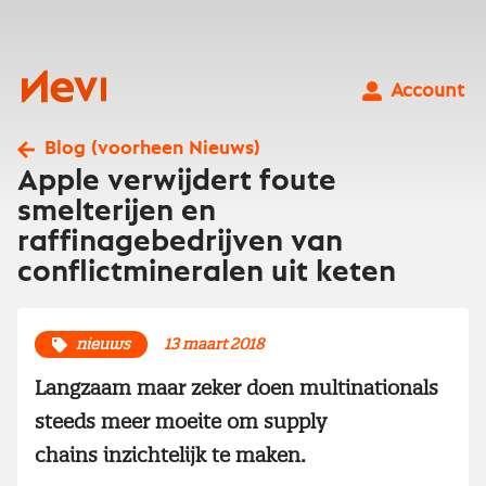
Ga
naar
inhoud
Nevi
Account
Blog (voorheen Nieuws)
Apple verwijdert foute
smelterijen en
raffinagebedrijven van
conflictmineralen uit keten
nieuws
13 maart 2018
Langzaam maar zeker doen multinationals
steeds meer moeite om supply
chains inzichtelijk te maken.