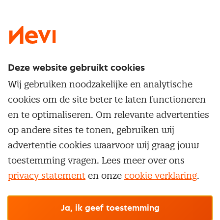
LinkedIn
X
Instagram
Facebook
YouTube
Deze website gebruikt cookies
Direct naar
Wij gebruiken noodzakelijke en analytische
Service & contact
cookies om de site beter te laten functioneren
Populaire thema's
Over inkoop
en te optimaliseren. Om relevante advertenties
Aanbesteden
Opleidingen en trainingen
op andere sites te tonen, gebruiken wij
Netwerk en communities
Contractmanagement
advertentie cookies waarvoor wij graag jouw
Trainingen
Aanmelden nieuwsbrief
Kostenmanagement
toestemming vragen. Lees meer over ons
Opleidingen
Word lid van Nevi
privacy statement
en onze
cookie verklaring
.
Onderhandelen
Cookievoorkeuren beheren
Onze
algemene
Maatwerk
Nevi PMI®
voorwaarden, cookie- en privacyverklaring
zijn
van toepassing.
Supply management
Examens
Inkoop vacatures
© Nevi.nl
Ja, ik geef toestemming
Vrijstellingen