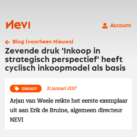
Ga
naar
inhoud
Nevi
Account
Blog (voorheen Nieuws)
Zevende druk 'Inkoop in
strategisch perspectief' heeft
cyclisch inkoopmodel als basis
nieuws
31 januari 2017
Arjan van Weele reikte het eerste exemplaar
uit aan Erik de Bruine, algemeen directeur
NEVI