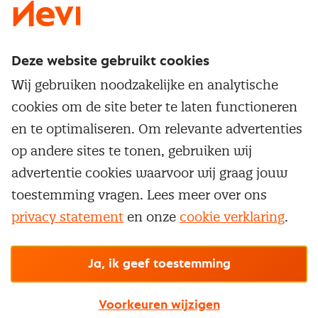
Deze website gebruikt cookies
Direct naar
Wij gebruiken noodzakelijke en analytische
Service & contact
cookies om de site beter te laten functioneren
Populaire thema's
Over inkoop
en te optimaliseren. Om relevante advertenties
Aanbesteden
Opleidingen en trainingen
op andere sites te tonen, gebruiken wij
Netwerk en communities
Contractmanagement
advertentie cookies waarvoor wij graag jouw
Trainingen
Aanmelden nieuwsbrief
Kostenmanagement
toestemming vragen. Lees meer over ons
Opleidingen
Word lid van Nevi
privacy statement
en onze
cookie verklaring
.
Onderhandelen
Cookievoorkeuren beheren
Onze
algemene
Maatwerk
Nevi PMI®
voorwaarden, cookie- en privacyverklaring
zijn
van toepassing.
Supply management
Examens
Inkoop vacatures
© Nevi.nl
Ja, ik geef toestemming
Vrijstellingen
Opzeggen lidmaatschap
Voorkeuren wijzigen
Traineeship