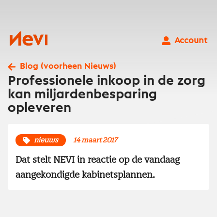
Ga
naar
inhoud
Nevi
Account
Blog (voorheen Nieuws)
Professionele inkoop in de zorg
kan miljardenbesparing
opleveren
nieuws
14 maart 2017
Dat stelt NEVI in reactie op de vandaag
aangekondigde kabinetsplannen.