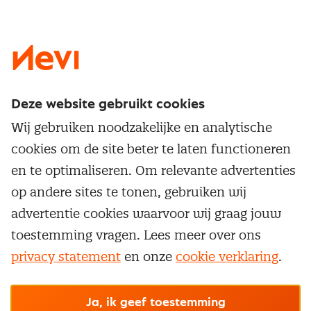
LinkedIn
X
Instagram
Facebook
YouTube
Deze website gebruikt cookies
Direct naar
Wij gebruiken noodzakelijke en analytische
Service & contact
cookies om de site beter te laten functioneren
Populaire thema's
Over inkoop
en te optimaliseren. Om relevante advertenties
Aanbesteden
Opleidingen en trainingen
op andere sites te tonen, gebruiken wij
Netwerk en communities
Contractmanagement
advertentie cookies waarvoor wij graag jouw
Trainingen
Aanmelden nieuwsbrief
Kostenmanagement
toestemming vragen. Lees meer over ons
Opleidingen
Word lid van Nevi
privacy statement
en onze
cookie verklaring
.
Onderhandelen
Cookievoorkeuren beheren
Onze
algemene
Maatwerk
Nevi PMI®
voorwaarden, cookie- en privacyverklaring
zijn
van toepassing.
Supply management
Examens
Inkoop vacatures
© Nevi.nl
Ja, ik geef toestemming