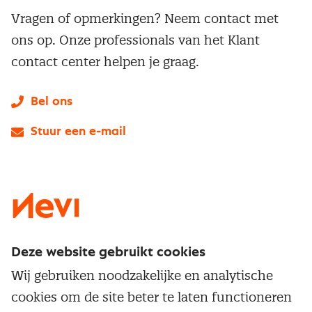
Vragen of opmerkingen? Neem contact met
ons op. Onze professionals van het Klant
contact center helpen je graag.
Bel ons
Stuur een e-mail
LinkedIn
X
Instagram
Facebook
YouTube
Deze website gebruikt cookies
Direct naar
Wij gebruiken noodzakelijke en analytische
Service & contact
cookies om de site beter te laten functioneren
Populaire thema's