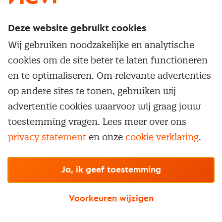
Deze website gebruikt cookies
Direct naar
Wij gebruiken noodzakelijke en analytische
Service & contact
cookies om de site beter te laten functioneren
Populaire thema's
Over inkoop
en te optimaliseren. Om relevante advertenties
Aanbesteden
Opleidingen en trainingen
op andere sites te tonen, gebruiken wij
Netwerk en communities
Contractmanagement
advertentie cookies waarvoor wij graag jouw
Trainingen
Aanmelden nieuwsbrief
Kostenmanagement
toestemming vragen. Lees meer over ons
Opleidingen
Word lid van Nevi
privacy statement
en onze
cookie verklaring
.
Onderhandelen
Cookievoorkeuren beheren
Onze
algemene
Maatwerk
Nevi PMI®
voorwaarden, cookie- en privacyverklaring
zijn
van toepassing.
Supply management
Examens
Inkoop vacatures
© Nevi.nl
Ja, ik geef toestemming
Vrijstellingen
Opzeggen lidmaatschap
Voorkeuren wijzigen
Traineeship
Nevi 1