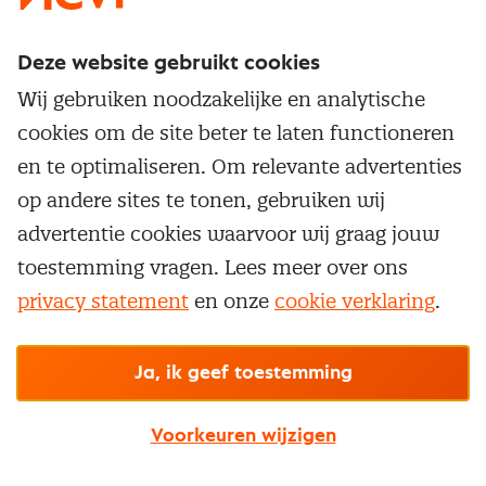
Deze website gebruikt cookies
Direct naar
Wij gebruiken noodzakelijke en analytische
Service & contact
cookies om de site beter te laten functioneren
Populaire thema's
Over inkoop
en te optimaliseren. Om relevante advertenties
Aanbesteden
Opleidingen en trainingen
op andere sites te tonen, gebruiken wij
Netwerk en communities
Contractmanagement
advertentie cookies waarvoor wij graag jouw
Trainingen
Aanmelden nieuwsbrief
Kostenmanagement
toestemming vragen. Lees meer over ons
Opleidingen
Word lid van Nevi
privacy statement
en onze
cookie verklaring
.
Onderhandelen
Cookievoorkeuren beheren
Onze
algemene
Maatwerk
Nevi PMI®
voorwaarden, cookie- en privacyverklaring
zijn
van toepassing.
Supply management
Examens
Inkoop vacatures
© Nevi.nl
Ja, ik geef toestemming
Vrijstellingen
Opzeggen lidmaatschap
Voorkeuren wijzigen
Traineeship
Nevi 1