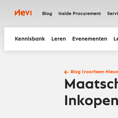
Ga
naar
Nevi
inhoud
Blog
Inside Procurement
Serv
Kennisbank
Leren
Evenementen
L
Blog (voorheen Nieu
Maatsch
Inkopen