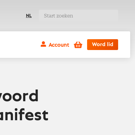
NL
Winkelwagen
Word lid
Account
woord
nifest