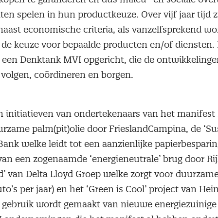
laten spelen in hun productkeuze. Over vijf jaar tijd 
, naast economische criteria, als vanzelfsprekend w
e keuze voor bepaalde producten en/of diensten. 
 een Denktank MVI opgericht, die de ontwikkelingen
volgen, coördineren en borgen.
 initiatieven van ondertekenaars van het manifest
rzame palm(pit)olie door FrieslandCampina, de ‘Su
Bank welke leidt tot een aanzienlijke papierbespari
an een zogenaamde ‘energieneutrale’ brug door Rij
d’ van Delta Lloyd Groep welke zorgt voor duurzame m
to’s per jaar) en het ‘Green is Cool’ project van He
 gebruik wordt gemaakt van nieuwe energiezuinige 