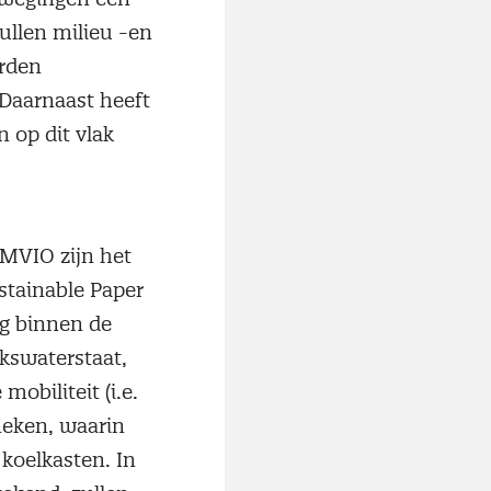
zullen milieu -en
orden
Daarnaast heeft
 op dit vlak
 MVIO zijn het
stainable Paper
ng binnen de
kswaterstaat,
obiliteit (i.e.
ineken, waarin
koelkasten. In