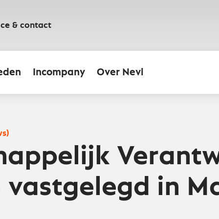
ice & contact
eden
Incompany
Over Nevi
ws)
appelijk Verant
 vastgelegd in Ma