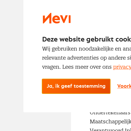
Ondernemingen k
verschillende cri
Deze website gebruikt cook
het ene of het 
Wij gebruiken noodzakelijke en ana
cruciaal belan
relevante advertenties op andere s
stimuleren. In v
vragen. Lees meer over ons
privac
overwegingen (i.
aspecten in Ma
Ja, ik geef toestemming
Voork
inrichten van h
Ondertekenaars 
Maatschappelij
Verantwoord Ink