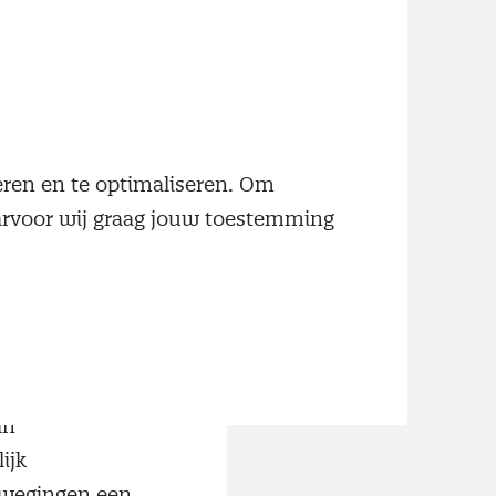
de hand van
euze gemaakt voor
’ is van
neren en te optimaliseren. Om
emen wil
aarvoor wij graag jouw toestemming
u -en sociale
s centrale
 in het
an
ijk
rwegingen een