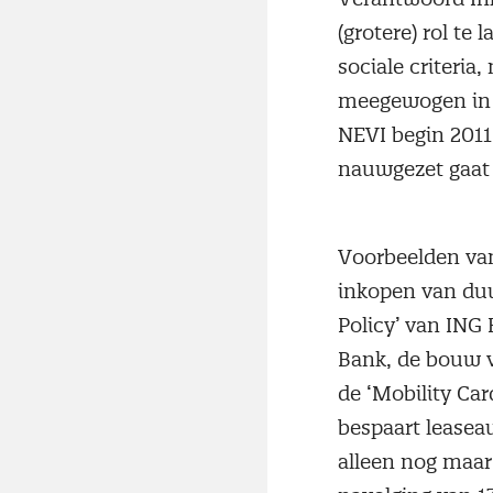
(grotere) rol te 
sociale criteria
meegewogen in d
NEVI begin 2011
nauwgezet gaat 
Voorbeelden van
inkopen van duu
Policy’ van ING 
Bank, de bouw v
de ‘Mobility Car
bespaart leaseau
alleen nog maar