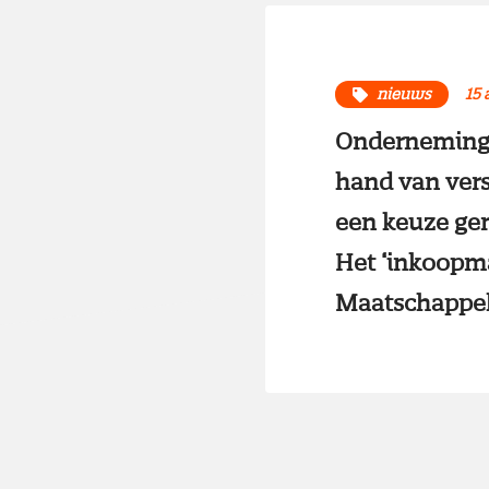
nieuws
15 
Ondernemingen
hand van versch
een keuze gem
Het ‘inkoopma
Maatschappel