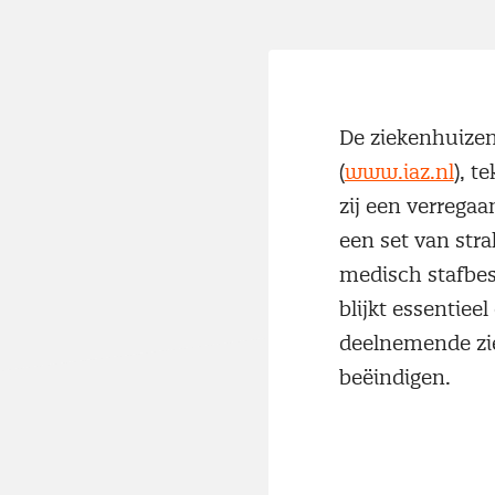
De ziekenhuizen 
(
www.iaz.nl
), t
zij een verreg
een set van stra
medisch stafbe
blijkt essentiee
deelnemende zi
beëindigen.