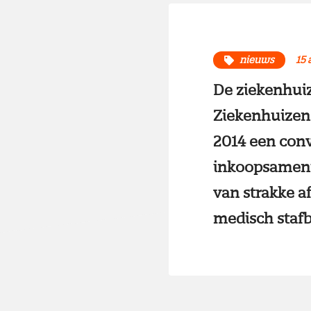
nieuws
15 
De ziekenhuiz
Ziekenhuizen 
2014 een con
inkoopsamenw
van strakke a
medisch stafb