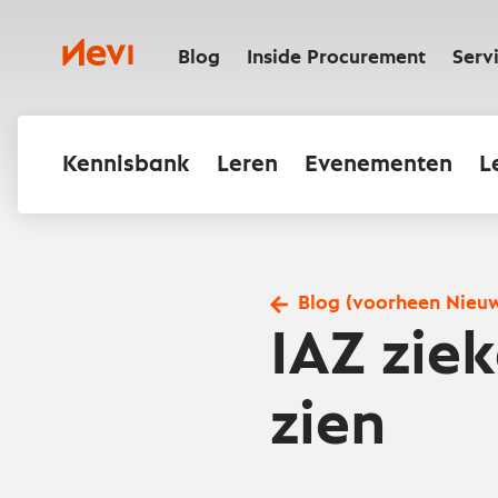
Ga
naar
Nevi
inhoud
Blog
Inside Procurement
Serv
Kennisbank
Leren
Evenementen
L
Blog (voorheen Nieu
IAZ zie
zien