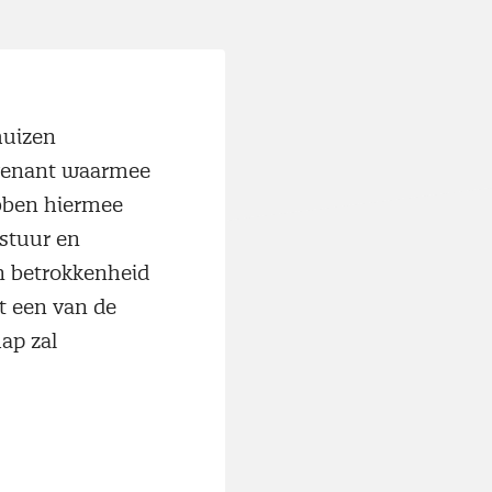
huizen
nvenant waarmee
bben hiermee
estuur en
n betrokkenheid
at een van de
ap zal