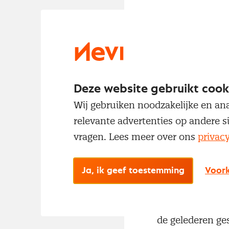
Deze website gebruikt cook
Wij gebruiken noodzakelijke en ana
In het convenan
relevante advertenties op andere s
ziekenhuizen een
vragen. Lees meer over ons
privac
zich onder ander
kostenreductie 
Ja, ik geef toestemming
Voork
de ziekenhuiszo
geresulteerd in
ontdekken meer 
de gelederen ge