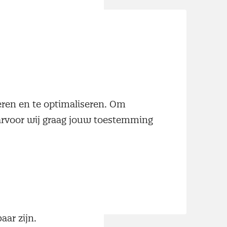
neren en te optimaliseren. Om
oor de
aarvoor wij graag jouw toestemming
. Dat vertaalt
s gericht op
 de kosten van
werking
eranciers
uurlijk niveau
aar zijn.