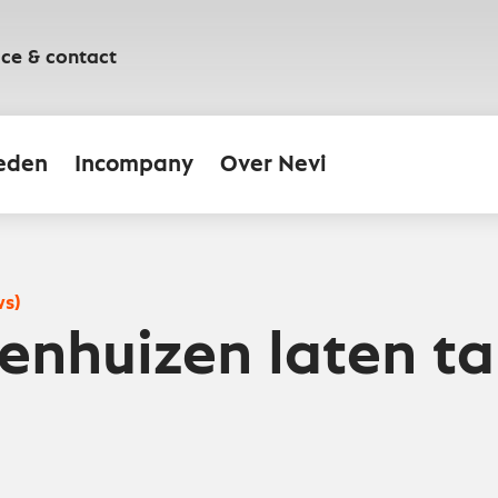
ice & contact
eden
Incompany
Over Nevi
ws)
kenhuizen laten t