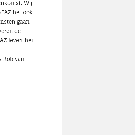
eenkomst. Wij
e IAZ het ook
ensten gaan
everen de
AZ levert het
us Rob van