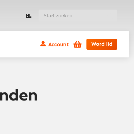
NL
Winkelwagen
Word lid
Account
anden