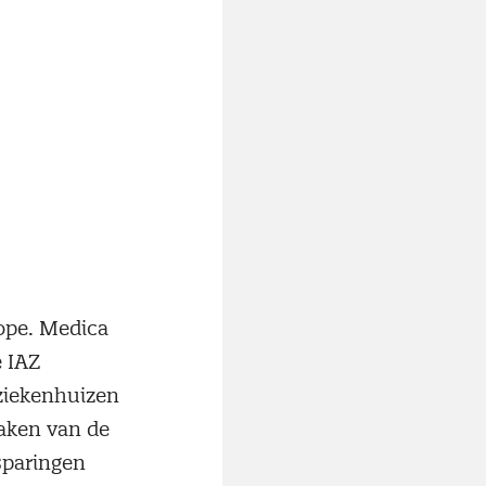
ope. Medica
e IAZ
 ziekenhuizen
aken van de
sparingen