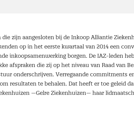
die zijn aangesloten bij de Inkoop Alliantie Zieken
ekenden op in het eerste kwartaal van 2014 een co
aande inkoopsamenwerking borgen. De IAZ-leden he
kke afspraken die zij op het niveau van Raad van B
stuur onderschrijven. Verregaande commitments e
l om resultaten te behalen. Dat heeft er toe geleid d
ekenhuizen —Gelre Ziekenhuizen— haar lidmaatsch