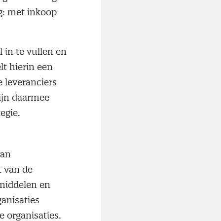
ng: met inkoop
 in te vullen en
t hierin een
e leveranciers
ijn daarmee
tegie.
van
t van de
middelen en
anisaties
e organisaties.