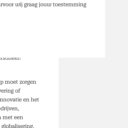
aarvoor wij graag jouw toestemming
at leveranciers
dat de overheid
personeel?
oop moet zorgen
ering of
innovatie en het
drijven,
n met een
lobalisering.