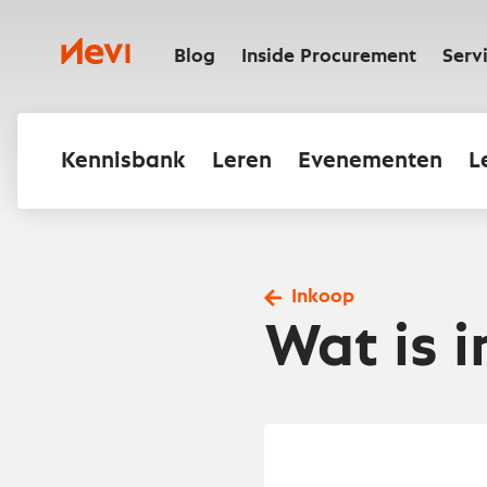
Ga
naar
Nevi
inhoud
Blog
Inside Procurement
Serv
Kennisbank
Leren
Evenementen
L
Inkoop
Wat is 