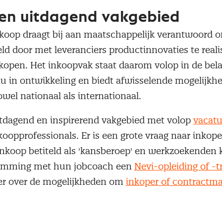
een uitdagend vakgebied
nkoop draagt bij aan maatschappelijk verantwoord
ld door met leveranciers productinnovaties te reali
kopen. Het inkoopvak staat daarom volop in de bela
nu in ontwikkeling en biedt afwisselende mogelijkh
owel nationaal als internationaal.
itdagend en inspirerend vakgebied met volop
vacatu
oopprofessionals. Er is een grote vraag naar inkope
nkoop betiteld als 'kansberoep' en werkzoekenden 
emming met hun jobcoach een
Nevi-opleiding of -t
eer over de mogelijkheden om
inkoper of contractma