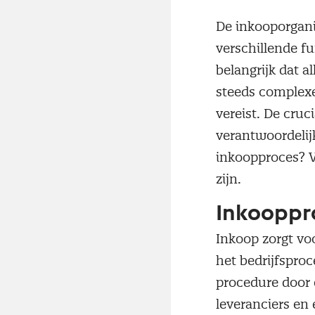
De inkooporgani
verschillende fu
belangrijk dat a
steeds complex
vereist. De cruc
verantwoordelijk
inkoopproces? V
zijn.
Inkooppr
Inkoop zorgt vo
het bedrijfsproc
procedure door 
leveranciers en