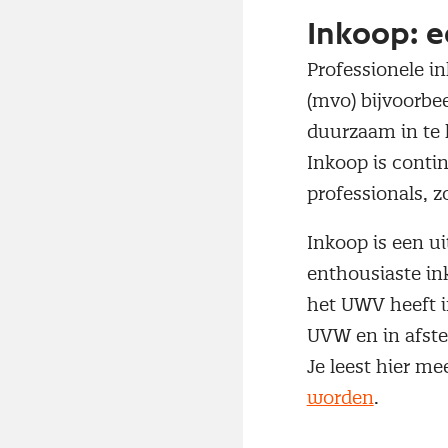
Inkoop: 
Professionele i
(mvo) bijvoorbee
duurzaam in te 
Inkoop is conti
professionals, z
Inkoop is een u
enthousiaste ink
het UWV heeft i
UVW en in afst
Je leest hier m
worden
.