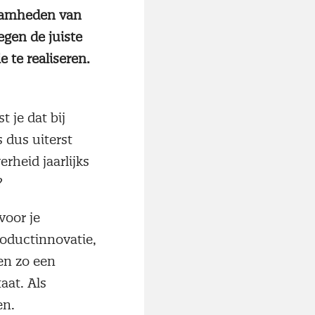
zaamheden van
egen de juiste
 te realiseren.
 je dat bij
 dus uiterst
rheid jaarlijks
?
voor je
roductinnovatie,
en zo een
aat. Als
ken.