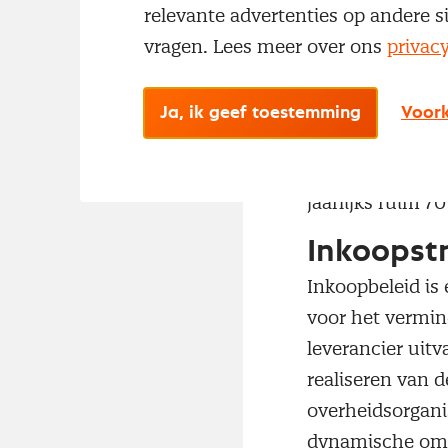
relevante advertenties op andere s
vragen. Lees meer over ons
privac
Feiten ov
Ja, ik geef toestemming
Voork
Wist je dat bij 
dus uiterst bepa
jaarlijks ruim 7
Inkoopst
Inkoopbeleid is 
voor het vermin
leverancier uitv
realiseren van d
overheidsorgani
dynamische omg