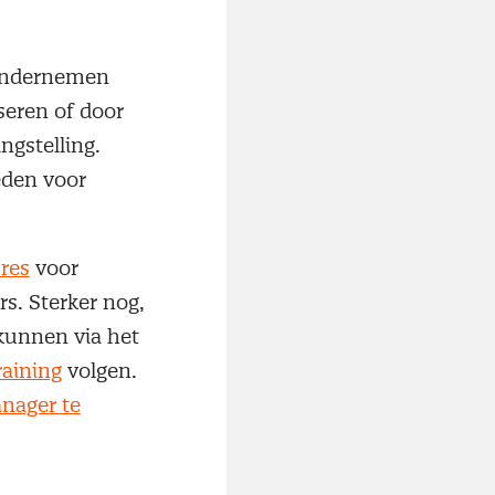
 ondernemen
seren of door
ngstelling.
eden voor
res
voor
rs. Sterker nog,
kunnen via het
raining
volgen.
nager te