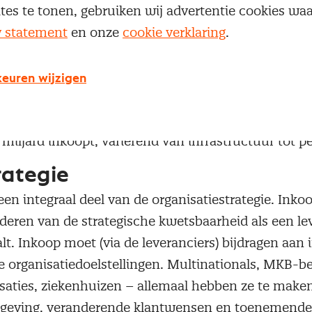
ites te tonen, gebruiken wij advertentie cookies w
y statement
en onze
cookie verklaring
.
er inkopen
euren wijzigen
bedrijven ongeveer 70% van de omzet inkoop is? En d
lend zijn voor het succes van organisaties? Wist je 
0 miljard inkoopt, variërend van infrastructuur tot 
rategie
een integraal deel van de organisatiestrategie. Ink
deren van de strategische kwetsbaarheid als een lev
alt. Inkoop moet (via de leveranciers) bijdragen aan 
e organisatiedoelstellingen. Multinationals, MKB-be
saties, ziekenhuizen – allemaal hebben ze te make
eving, veranderende klantwensen en toenemende g