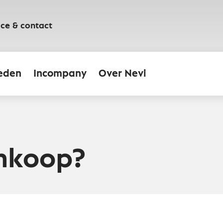
ice & contact
eden
Incompany
Over Nevi
inkoop?