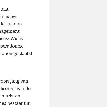
mdat
n, is het
mdat inkoop
anagement
e is: Wie is
operationele
rsonen geplaatst
 voortgang van
aliseren’ van de
n markt en
es bestaat uit