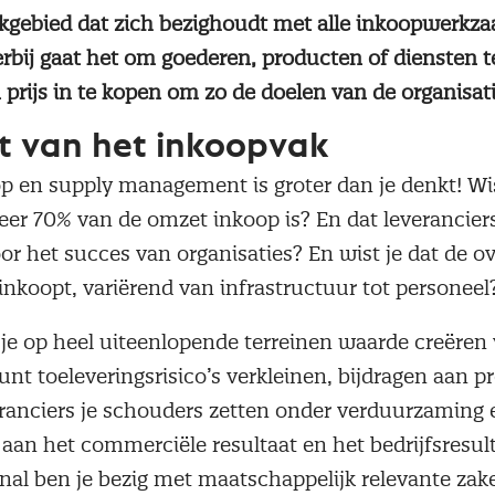
akgebied dat zich bezighoudt met alle inkoopwerk
erbij gaat het om goederen, producten of diensten t
rijs in te kopen om zo de doelen van de organisatie
t van het inkoopvak
p en supply management is groter dan je denkt! Wist
eer 70% van de omzet inkoop is? En dat leveranciers
or het succes van organisaties? En wist je dat de ove
inkoopt, variërend van infrastructuur tot personeel
 je op heel uiteenlopende terreinen waarde creëren 
kunt toeleveringsrisico’s verkleinen, bijdragen aan p
anciers je schouders zetten onder verduurzaming 
 aan het commerciële resultaat en het bedrijfsresult
nal ben je bezig met maatschappelijk relevante za