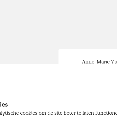
Anne-Marie Yue
Zorginstelling 
inkoop.
’Met mijn
aan kwal
ies
lytische cookies om de site beter te laten functio