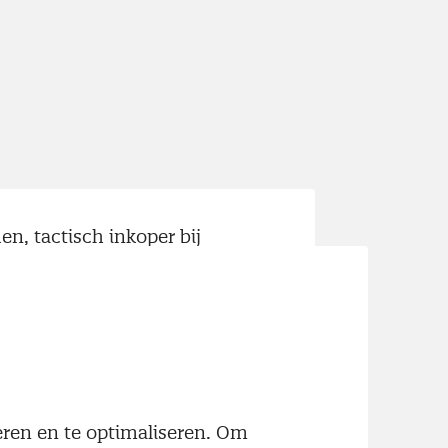
n, tactisch inkoper bij
Pleyade, over de impact van
 vak draag ik bij
iteit van leven’
neren en te optimaliseren. Om