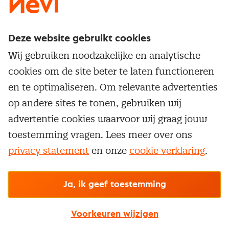
Deze website gebruikt cookies
Direct naar
Wij gebruiken noodzakelijke en analytische
Service & contact
cookies om de site beter te laten functioneren
Populaire thema's
Over inkoop
en te optimaliseren. Om relevante advertenties
Aanbesteden
Opleidingen en trainingen
op andere sites te tonen, gebruiken wij
Netwerk en communities
Contractmanagement
advertentie cookies waarvoor wij graag jouw
Trainingen
Aanmelden nieuwsbrief
Kostenmanagement
toestemming vragen. Lees meer over ons
Opleidingen
Word lid van Nevi
privacy statement
en onze
cookie verklaring
.
Onderhandelen
Cookievoorkeuren beheren
Onze
algemene
Maatwerk
Nevi PMI®
voorwaarden, cookie- en privacyverklaring
zijn
van toepassing.
Supply management
Examens
Inkoop vacatures
© Nevi.nl
Ja, ik geef toestemming
Vrijstellingen
Opzeggen lidmaatschap
Voorkeuren wijzigen
Traineeship