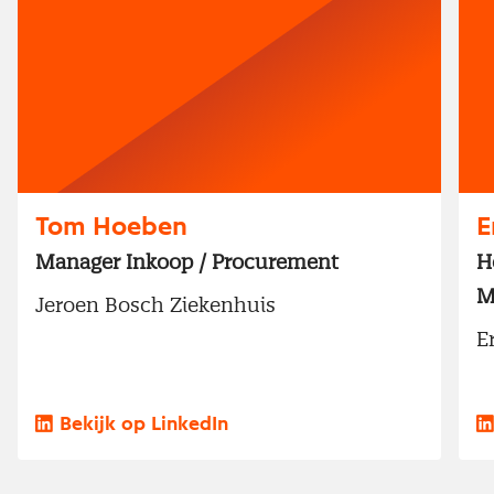
Tom Hoeben
E
Manager Inkoop / Procurement
H
M
Jeroen Bosch Ziekenhuis
E
Bekijk op LinkedIn