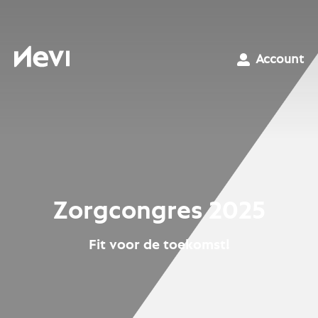
Ga
naar
inhoud
Nevi
Account
Zorgcongres 2025
Fit voor de toekomst!