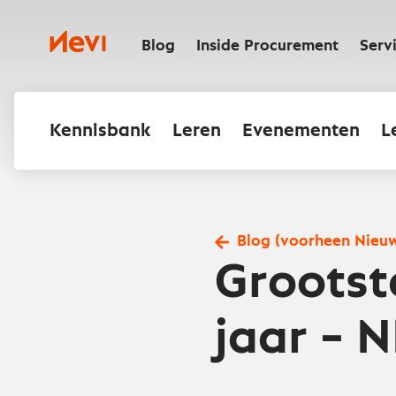
Ga
naar
Nevi
inhoud
Blog
Inside Procurement
Serv
Kennisbank
Leren
Evenementen
L
Blog (voorheen Nieu
Grootst
jaar – 