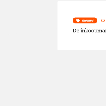
nieuws
03 
De inkoopmana