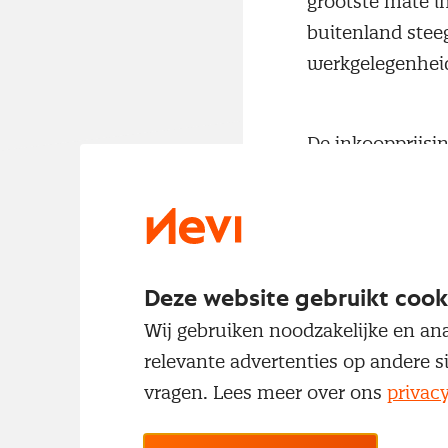
grootste mate i
buitenland stee
werkgelegenheid
De inkoopprijsi
grote inkoopprij
de derde maand 
verkoopprijsinfl
Deze website gebruikt cook
De levertijden n
Wij gebruiken noodzakelijke en ana
onvoltooid of no
relevante advertenties op andere s
de grootste mat
vragen. Lees meer over ons
privac
in lichte mate.