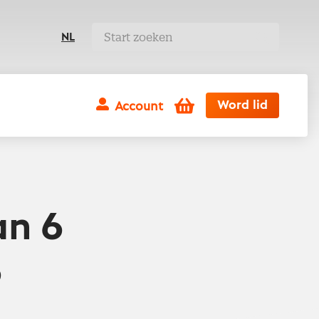
NL
Winkelwagen
Word lid
Account
an 6
.6