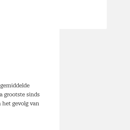
ie, al was dit
e gemiddelde
a grootste sinds
 het gevolg van