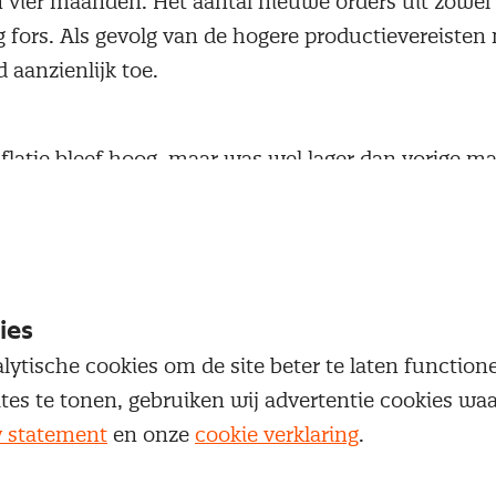
n vier maanden. Het aantal nieuwe orders uit zowel
g fors. Als gevolg van de hogere productievereisten
 aanzienlijk toe.
nflatie bleef hoog, maar was wel lager dan vorige 
sinflatie leidde ertoe dat de verhogingen van de ve
op rij minder groot waren dan de maand ervoor. To
atie aanzienlijk.
ies
amen in de grootste mate toe sinds april 2011 en d
lytische cookies om de site beter te laten functio
g niet uitgevoerd werk steeg licht. De inkoopactivi
ites te tonen, gebruiken wij advertentie cookies w
e toe in drie maanden en de voorraad ingekochte ma
y statement
en onze
cookie verklaring
.