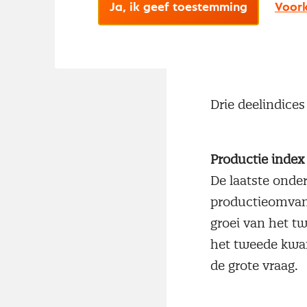
Ja, ik geef toestemming
Voork
Tot slot was er 
optimisme iets 
Drie deelindices 
Productie index
De laatste onder
productieomvang
groei van het t
het tweede kwar
de grote vraag.