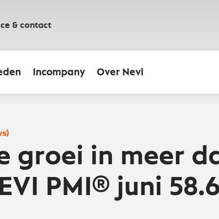
ice & contact
eden
Incompany
Over Nevi
ws)
e groei in meer d
NEVI PMI® juni 58