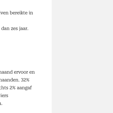
ven bereikte in
dan zes jaar.
 maand ervoor en
g maanden. 32%
echts 2% aangaf
iers
n.