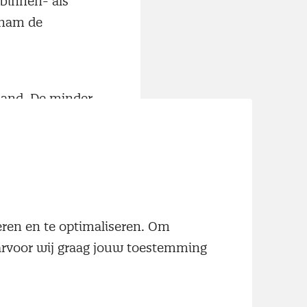
 binnen- als
 nam de
maand. De minder
rkoopprijzen voor
ch bleef de
e hoeveelheid
neren en te optimaliseren. Om
teiten namen in
aarvoor wij graag jouw toestemming
terialen steeg