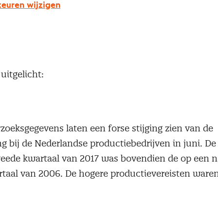
euren wijzigen
veel vertrouwen in de vooruitzichten voor de industr
minder groot dan in mei.
uitgelicht:
zoeksgegevens laten een forse stijging zien van de
 bij de Nederlandse productiebedrijven in juni. D
weede kwartaal van 2017 was bovendien de op een n
taal van 2006. De hogere productievereisten waren