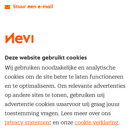
Stuur een e-mail
LinkedIn
X
Instagram
Facebook
YouTube
Deze website gebruikt cookies
Direct naar
Wij gebruiken noodzakelijke en analytische
Service & contact
cookies om de site beter te laten functioneren
Populaire thema's
Over inkoop
en te optimaliseren. Om relevante advertenties
Aanbesteden
Opleidingen en trainingen
op andere sites te tonen, gebruiken wij
Netwerk en communities
Contractmanagement
advertentie cookies waarvoor wij graag jouw
Trainingen
Aanmelden nieuwsbrief
Kostenmanagement
toestemming vragen. Lees meer over ons
Opleidingen
Word lid van Nevi
privacy statement
en onze
cookie verklaring
.
Onderhandelen
Cookievoorkeuren beheren
Onze
algemene
Maatwerk
Nevi PMI®
voorwaarden, cookie- en privacyverklaring
zijn
van toepassing.