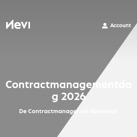
Ga
naar
inhoud
Nevi
Account
Contractmanagementda
g 2026
De Contractmanager als Kameleon