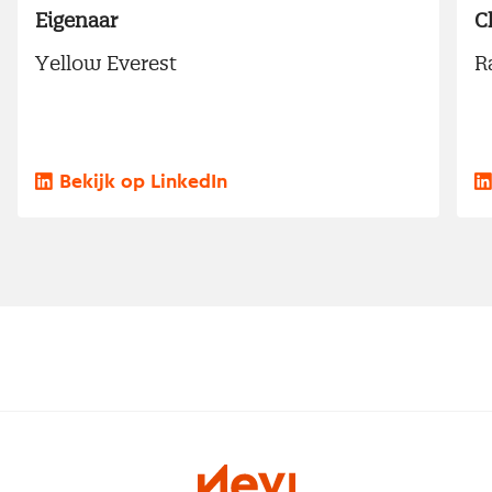
Eigenaar
C
Yellow Everest
R
Bekijk op LinkedIn