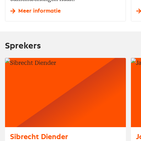
Meer informatie
Sprekers
Sibrecht Diender
J