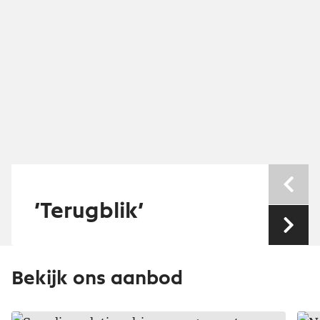
Nev
’Terugblik’
Vol
Bekijk ons aanbod