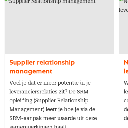
Supplier relationship
N
management
l
Voel je dat er meer potentie in je
W
leveranciersrelaties zit? De SRM-
l
opleiding (Supplier Relationship
c
Management) leert je hoe je via de
d
SRM-aanpak meer waarde uit deze
d
samenwerkingen haalt.