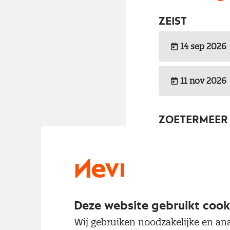
ZEIST
14 sep 2026
11 nov 2026
ZOETERMEER
30 nov 2026
ZWOLLE
Deze website gebruikt cook
29 okt 2026
Wij gebruiken noodzakelijke en ana