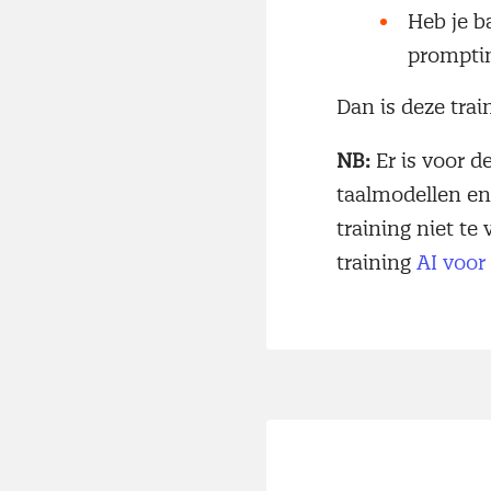
Heb je b
prompti
Dan is deze trai
NB:
Er is voor d
taalmodellen en
training niet te
training
AI voor