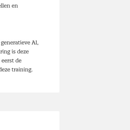
llen en
 generatieve AI,
ing is deze
 eerst de
deze training.