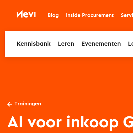
Ga
naar
Nevi
inhoud
Blog
Inside Procurement
Serv
Kennisbank
Leren
Evenementen
L
Trainingen
AI voor inkoop 