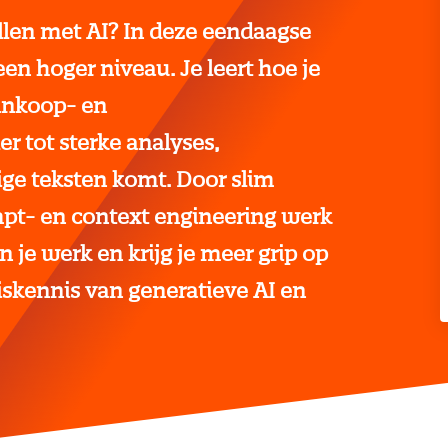
llen met AI? In deze eendaagse
een hoger niveau. Je leert hoe je
 inkoop- en
r tot sterke analyses,
e teksten komt. Door slim
pt- en context engineering werk
n je werk en krijg je meer grip op
iskennis van generatieve AI en