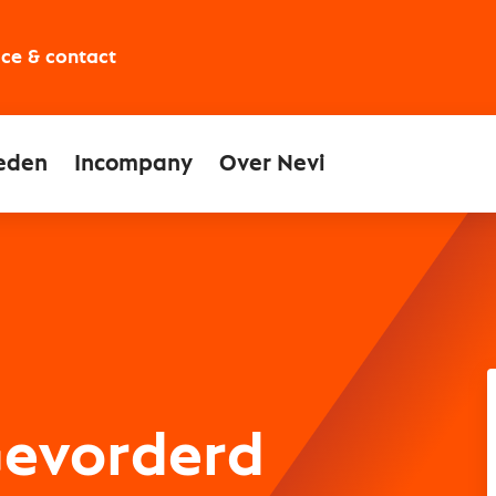
ice & contact
eden
Incompany
Over Nevi
Gevorderd