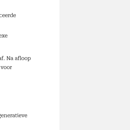
ceerde
exe
af. Na afloop
 voor
 generatieve