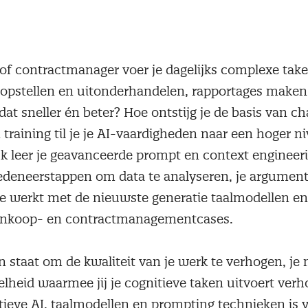
of contractmanager voer je dagelijks complexe taken
 opstellen en uitonderhandelen, rapportages maken 
dat sneller én beter? Hoe ontstijg je de basis van c
raining til je je AI-vaardigheden naar een hoger ni
 leer je geavanceerde prompt en context engineer
redeneerstappen om data te analyseren, je argument
Je werkt met de nieuwste generatie taalmodellen en
e inkoop- en contractmanagementcases.
n staat om de kwaliteit van je werk te verhogen, je
heid waarmee jij je cognitieve taken uitvoert verh
ieve AI, taalmodellen en prompting technieken is v