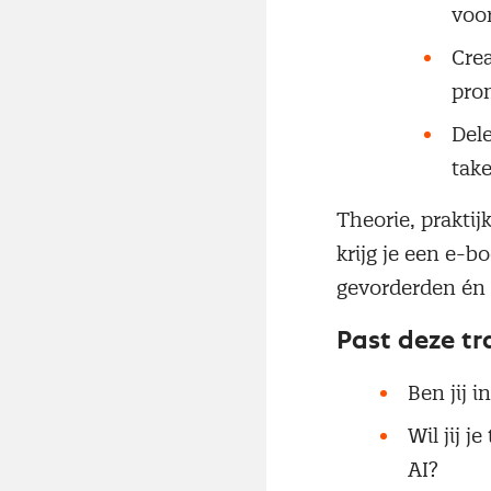
voo
Cre
pro
Del
take
Theorie, praktij
krijg je een e-
gevorderden én 
Past deze tra
Ben jij 
Wil jij j
AI?