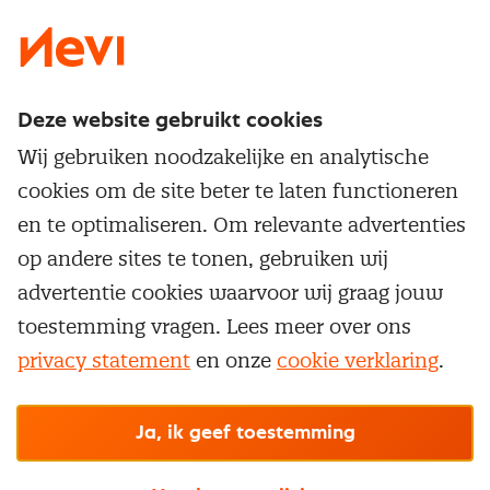
Deze website gebruikt cookies
Direct naar
Wij gebruiken noodzakelijke en analytische
Service & contact
cookies om de site beter te laten functioneren
Populaire thema's
Over inkoop
en te optimaliseren. Om relevante advertenties
Aanbesteden
Opleidingen en trainingen
op andere sites te tonen, gebruiken wij
Netwerk en communities
Contractmanagement
advertentie cookies waarvoor wij graag jouw
Trainingen
Aanmelden nieuwsbrief
Kostenmanagement
toestemming vragen. Lees meer over ons
Opleidingen
Word lid van Nevi
privacy statement
en onze
cookie verklaring
.
Onderhandelen
Cookievoorkeuren beheren
Onze
algemene
Maatwerk
Nevi PMI®
voorwaarden, cookie- en privacyverklaring
zijn
van toepassing.
Supply management
Examens
Inkoop vacatures
© Nevi.nl
Ja, ik geef toestemming
Vrijstellingen
Opzeggen lidmaatschap