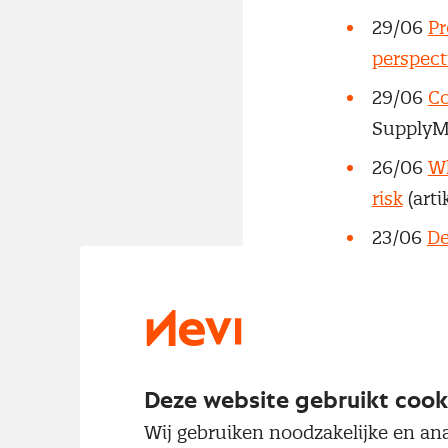
29/06
Pr
perspect
29/06
Co
SupplyM
26/06
Wh
risk
(art
23/06
De
inkoopst
23/06
Mo
countrie
19/06
Co
Deze website gebruikt cook
18/06
Si
Wij gebruiken noodzakelijke en ana
worden 