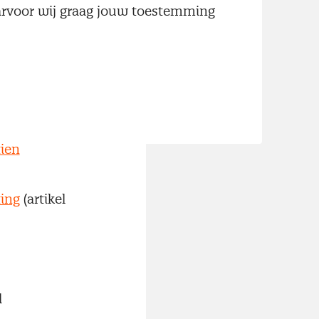
aarvoor wij graag jouw toestemming
orden
(Nevi
achte heer
r)
tien
ting
(artikel
l