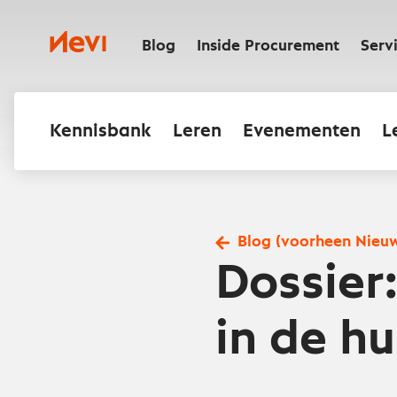
Ga
naar
Nevi
inhoud
Blog
Inside Procurement
Serv
Kennisbank
Leren
Evenementen
L
Blog (voorheen Nieu
Dossier
in de hu