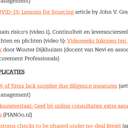
anagement)
VID-19: Lessons for Sourcing
article by John V. Gr
a
in risico's (video 1), Continuïteit en leveranciersrel
chten en plichten (video 5):
Videoreeks Inkopen ten 
s
door Wouter Dijkhuizen (docent van Nevi en associ
urement Professionals)
PLICATIES
% of firms lack supplier due diligence measures
(art
anagement)
jkswaterstaat: Geef bij online consultaties extra aa
s
(PIANOo.nl)
stoms checks to be phased under no-deal Brexit
(ar