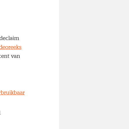
adeclaim
deoreeks
cent van
bruikbaar
l