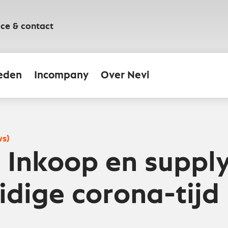
ice & contact
eden
Incompany
Over Nevi
ws)
: Inkoop en suppl
idige corona-tijd