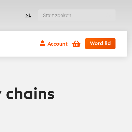
NL
Winkelwagen
Word lid
Account
y chains