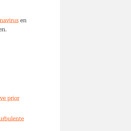
navirus
en
len.
ve prior
turbulente