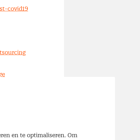
st-covid19
utsourcing
ge
.nl)
graal
neren en te optimaliseren. Om