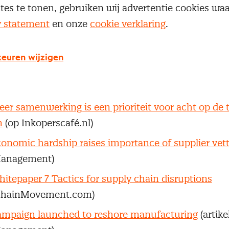
ites te tonen, gebruiken wij advertentie cookies w
veringsproblemen in de zorg kunnen voorkomen w
y statement
en onze
cookie verklaring
.
Nevi Team van Deskundigen Betaalbare Zorg) en
Ge
, beste Hugo
(aanbod Jeroen Harink aan de ministe
euren wijzigen
uw: ‘Materiaaltekorten door de coronacrisis? Echt
rtikel Cobouw.nl)
er samenwerking is een prioriteit voor acht op de 
n
(op Inkoperscafé.nl)
onomic hardship raises importance of supplier vet
anagement)
itepaper 7 Tactics for supply chain disruptions
ChainMovement.com)
mpaign launched to reshore manufacturing
(artike