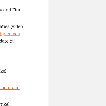
ay and Finn
aties (video
tijden van
ate bij
ikel
ndacht aan
tikel