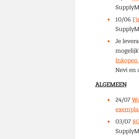
SupplyM
10/06
Fi
SupplyM
Je lever
mogelijk
Inkopen 
Nevi en 
ALGEMEEN
24/07
Wa
exempla
03/07
80
SupplyM