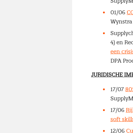
SupplyM
01/06
CO
Wynstr
Supplycha
4) en Re
een crisi
DPA Proc
JURIDISCHE IM
17/07
80
SupplyM
17/06
Ri
soft skill
12/06
Cu