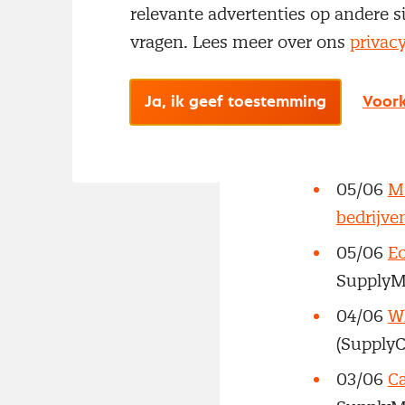
relevante advertenties op andere s
16/06
Le
vragen. Lees meer over ons
privac
Zorg en 
De Jonge
Ja, ik geef toestemming
Voork
15/06
Bo
onzin’
(a
05/06
Me
bedrijve
05/06
Ec
SupplyM
04/06
Wh
(Supply
03/06
Ca