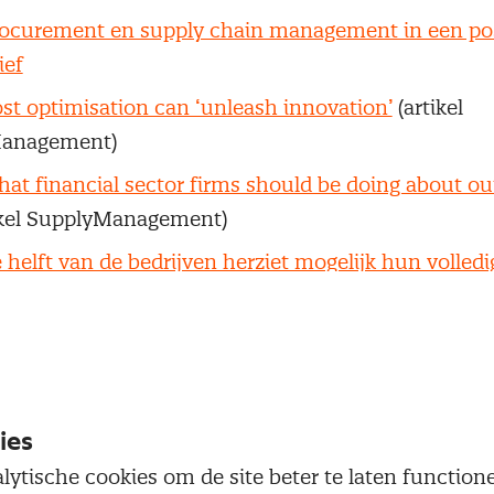
ocurement en supply chain management in een po
ief
st optimisation can ‘unleash innovation’
(artikel
anagement)
at financial sector firms should be doing about o
ikel SupplyManagement)
 helft van de bedrijven herziet mogelijk hun volledi
rategie
(op Inkoperscafé.nl)
ve away from single production sites in low-cost
s
(artikel SupplyManagement)
rona toont weeffouten in leveringsketen zorg
(Skipr
ies
gnificant Synergy: 'Supply chains moeten meer inte
lytische cookies om de site beter te laten functio
benaderd'
(Consultancy.nl)