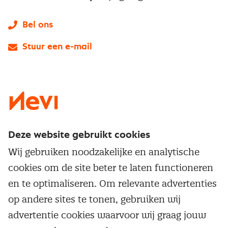
Bel ons
Stuur een e-mail
LinkedIn
X
Instagram
Facebook
YouTube
Deze website gebruikt cookies
Direct naar
Wij gebruiken noodzakelijke en analytische
Service & contact
cookies om de site beter te laten functioneren
Populaire thema's
Over inkoop
en te optimaliseren. Om relevante advertenties
Aanbesteden
Opleidingen en trainingen
op andere sites te tonen, gebruiken wij
Netwerk en communities
Contractmanagement
advertentie cookies waarvoor wij graag jouw
Trainingen
Aanmelden nieuwsbrief
Kostenmanagement