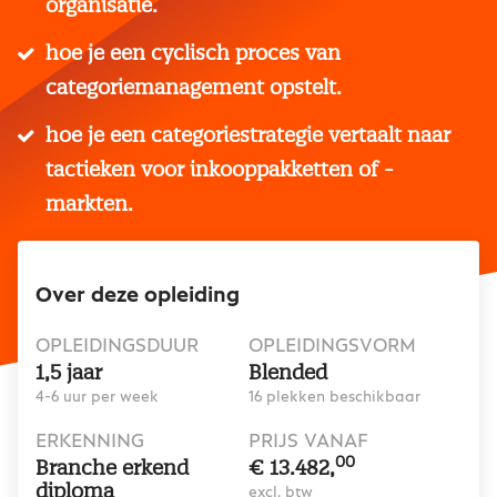
organisatie.
hoe je een cyclisch proces van
categoriemanagement opstelt.
hoe je een categoriestrategie vertaalt naar
tactieken voor inkooppakketten of -
markten.
Over deze opleiding
OPLEIDINGSDUUR
OPLEIDINGSVORM
1,5 jaar
Blended
4-6 uur per week
16 plekken beschikbaar
ERKENNING
PRIJS VANAF
00
Branche erkend
€ 13.482,
diploma
excl. btw