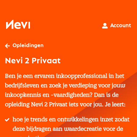
Ga
naar
inhoud
Nevi
Account
Opleidingen
Nevi 2 Privaat
Ben je een ervaren inkoopprofessional in het
bedrijfsleven en zoek je verdieping voor jouw
inkoopkennis en -vaardigheden? Dan is de
opleiding Nevi 2 Privaat iets voor jou. Je leert:
hoe je trends en ontwikkelingen inzet zodat
deze bijdragen aan waardecreatie voor de