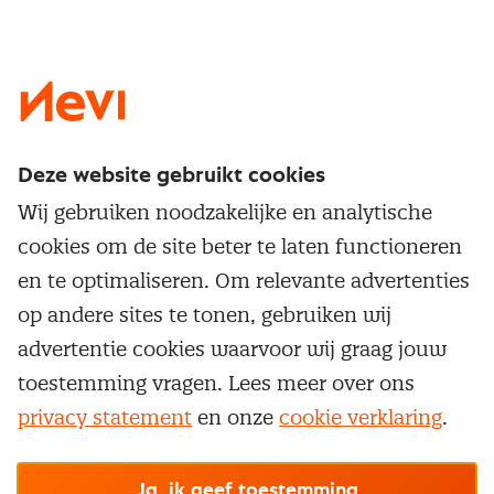
LinkedIn
X
Instagram
Facebook
YouTube
Deze website gebruikt cookies
Direct naar
Wij gebruiken noodzakelijke en analytische
Service & contact
cookies om de site beter te laten functioneren
Populaire thema's
Over inkoop
en te optimaliseren. Om relevante advertenties
Aanbesteden
Opleidingen en trainingen
op andere sites te tonen, gebruiken wij
Netwerk en communities
Contractmanagement
advertentie cookies waarvoor wij graag jouw
Trainingen
Aanmelden nieuwsbrief
Kostenmanagement
toestemming vragen. Lees meer over ons
Opleidingen
Word lid van Nevi
privacy statement
en onze
cookie verklaring
.
Onderhandelen
Cookievoorkeuren beheren
Onze
algemene
Maatwerk
Nevi PMI®
voorwaarden, cookie- en privacyverklaring
zijn
van toepassing.
Supply management
Examens
Inkoop vacatures
© Nevi.nl
Ja, ik geef toestemming