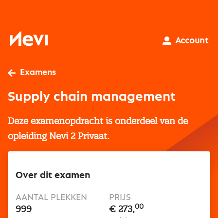
Ga
naar
inhoud
Nevi
Account
Examens
Supply chain management
Deze examenopdracht is onderdeel van de
opleiding Nevi 2 Privaat.
Over dit examen
AANTAL PLEKKEN
PRIJS
00
999
€ 273,