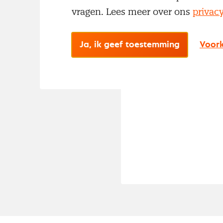
erkenning voor 
vragen. Lees meer over ons
privac
De certificaten
Ja, ik geef toestemming
Voork
Zeist!