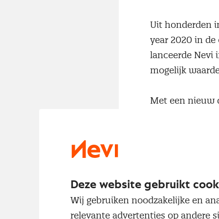
Uit honderden i
year 2020 in de 
lanceerde Nevi
mogelijk waarde
Met een nieuw d
mogelijk alle ma
beheer van de w
de speciale jury
Careers.
Deze website gebruikt cook
Aviva Solutions
Wij gebruiken noodzakelijke en ana
tussen de wense
relevante advertenties op andere s