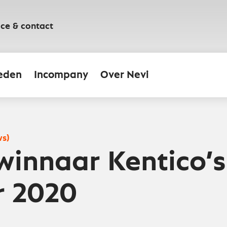
ice & contact
eden
Incompany
Over Nevi
ws)
winnaar Kentico’s
r 2020