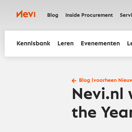
Ga
naar
Nevi
inhoud
Blog
Inside Procurement
Serv
Kennisbank
Leren
Evenementen
L
Blog (voorheen Nieu
Nevi.nl 
the Yea