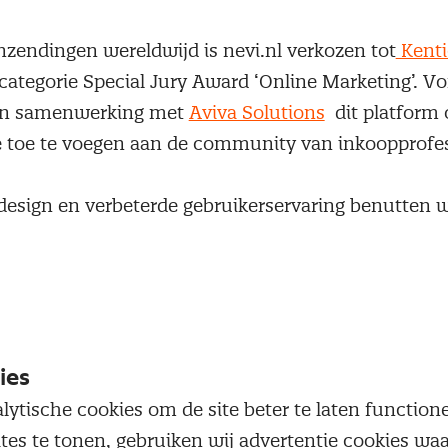
nzendingen wereldwijd is nevi.nl verkozen tot
Kenti
categorie Special Jury Award ‘Online Marketing’. Vor
 in samenwerking met
Aviva Solutions
dit platform 
 toe te voegen aan de community van inkoopprofe
esign en verbeterde gebruikerservaring benutten 
rketingfunctionaliteiten. Hierdoor krijgen we meer 
ebsite wat de klantbeleving ten goede komt. Nevi.n
 award ook een certificaat als finalist in de categor
ies
 probeert met elk ontwerp en implementatie een bru
lytische cookies om de site beter te laten functio
n van de klant en de behoeften van de eindgebrui
ites te tonen, gebruiken wij advertentie cookies w