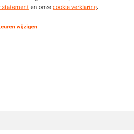
iedereen die er hard aan gewerkt heeft.
y statement
en onze
cookie verklaring
.
 krijgen een mooi plekje aan de muur in de House o
euren wijzigen