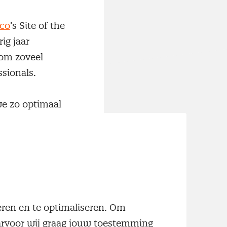
co
’s Site of the
ig jaar
om zoveel
ssionals.
we zo optimaal
grip op het
l ontving naast
ie Education and
g te slaan
neren en te optimaliseren. Om
ker. Een mooie
aarvoor wij graag jouw toestemming