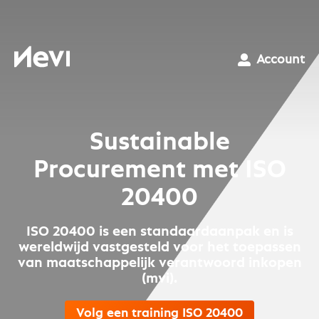
Ga
naar
inhoud
Nevi
Account
Sustainable
Procurement met ISO
20400
ISO 20400 is een standaardaanpak en is
wereldwijd vastgesteld voor het toepassen
van maatschappelijk verantwoord inkopen
(mvi).
Volg een training ISO 20400