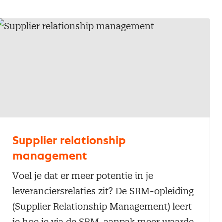
Supplier relationship
management
Voel je dat er meer potentie in je
leveranciersrelaties zit? De SRM-opleiding
(Supplier Relationship Management) leert
je hoe je via de SRM-aanpak meer waarde