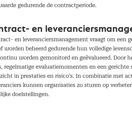
aarde gedurende de contractperiode.
ontract- en leveranciersmanag
tract- en leveranciersmanagement vraagt om een g
ef worden beheerd gedurende hun volledige levens
 continu worden gemonitord en geëvalueerd. Door h
A’s, regelmatige evaluatiemomenten en een gerichte
nzicht in prestaties en risico’s. In combinatie met 
anciers kunnen organisaties zo sturen op verbeteri
ijke doelstellingen.