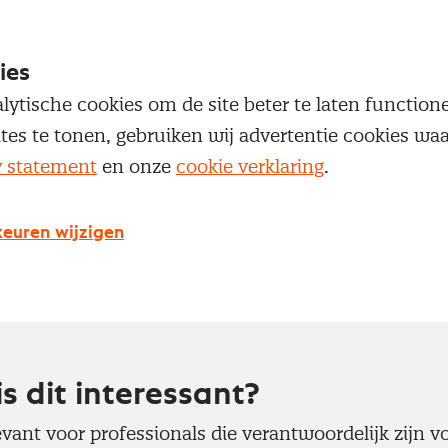
 en leveranciers
ies
lytische cookies om de site beter te laten functio
s en samenwerking met contract- en leveranciersm
ites te tonen, gebruiken wij advertentie cookies w
y statement
en onze
cookie verklaring
.
Kennisbank artikelen
Naar het leeraanbod
euren wijzigen
is dit interessant?
evant voor professionals die verantwoordelijk zijn v