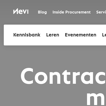
Ga
naar
Nevi
inhoud
Blog
Inside Procurement
Serv
Kennisbank
Leren
Evenementen
L
Contrac
m