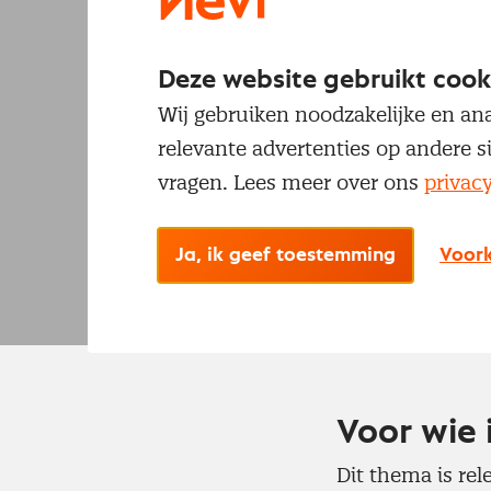
Contract-
Deze website gebruikt cook
Wij gebruiken noodzakelijke en ana
Versterk prestatie
relevante advertenties op andere s
vragen. Lees meer over ons
privac
Ja, ik geef toestemming
Voork
Voor wie 
Dit thema is rel