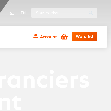
NL
EN
Winkelwagen
Word lid
Account
ranciers
nt