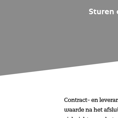
Sturen 
Contract- en levera
waarde na het afsl