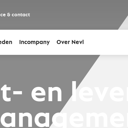
ice & contact
eden
Incompany
Over Nevi
t- en leve
anageme