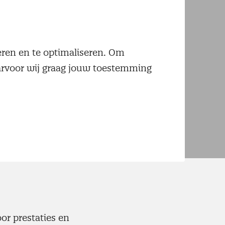
management
neren en te optimaliseren. Om
anagement van Nevi.
aarvoor wij graag jouw toestemming
oor prestaties en