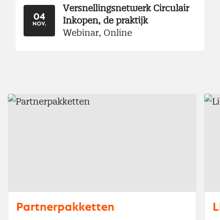
Versnellingsnetwerk Circulair
04
Inkopen, de praktijk
NOV.
Webinar, Online
Partnerpakketten
L