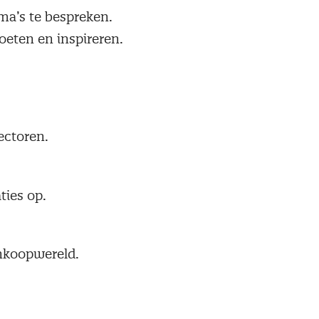
a’s te bespreken.
oeten en inspireren.
ectoren.
ties op.
nkoopwereld.