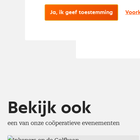
partnerpakket k
Ja, ik geef toestemming
Voork
de professional
werken via onze
Partnerpakke
Bekijk ook
een van onze coöperatieve evenementen