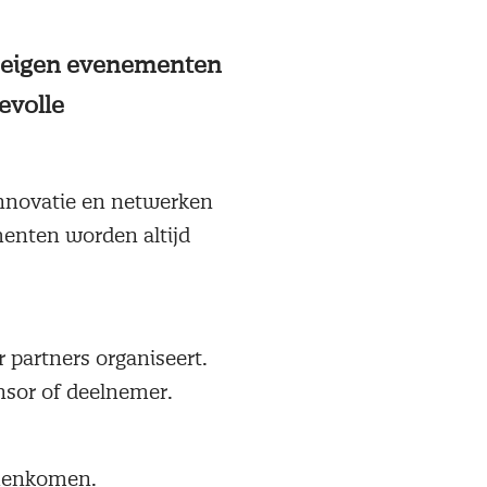
e eigen evenementen
evolle
nnovatie en netwerken
menten worden altijd
partners organiseert.
onsor of deelnemer.
menkomen.