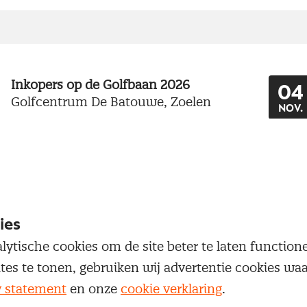
Inkopers op de Golfbaan 2026
04
Golfcentrum De Batouwe, Zoelen
NOV.
ies
lytische cookies om de site beter te laten functio
ites te tonen, gebruiken wij advertentie cookies w
worden?
y statement
en onze
cookie verklaring
.
anisatie verbinden aan een coöperatief evenement?