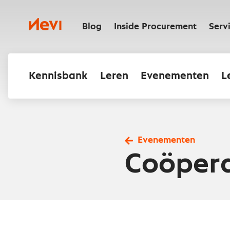
Ga
naar
Nevi
inhoud
Blog
Inside Procurement
Serv
Kennisbank
Leren
Evenementen
L
Evenementen
Coöper