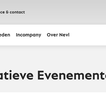
ice & contact
eden
Incompany
Over Nevi
atieve Evenement