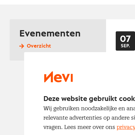
Evenementen
07
Overzicht
SEP.
Deze website gebruikt cook
Wij gebruiken noodzakelijke en ana
relevante advertenties op andere s
Partner 
vragen. Lees meer over ons
privac
Wil je jouw org