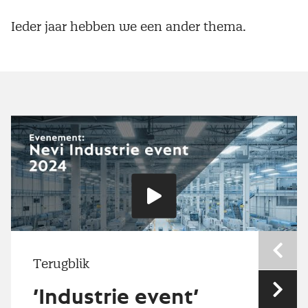
Ieder jaar hebben we een ander thema.
Speel
video
Nev
Terugblik
’Industrie event’
Vol