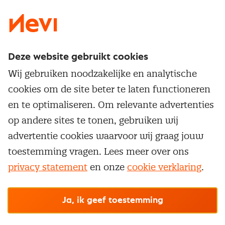
Deze website gebruikt cookies
Direct naar
Wij gebruiken noodzakelijke en analytische
Service & contact
cookies om de site beter te laten functioneren
Populaire thema's
Over inkoop
en te optimaliseren. Om relevante advertenties
Aanbesteden
Opleidingen en trainingen
op andere sites te tonen, gebruiken wij
Netwerk en communities
Contractmanagement
advertentie cookies waarvoor wij graag jouw
Trainingen
Aanmelden nieuwsbrief
Kostenmanagement
toestemming vragen. Lees meer over ons
Opleidingen
Word lid van Nevi
privacy statement
en onze
cookie verklaring
.
Onderhandelen
Cookievoorkeuren beheren
Onze
algemene
Maatwerk
Nevi PMI®
voorwaarden, cookie- en privacyverklaring
zijn
van toepassing.
Supply management
Examens
Inkoop vacatures
© Nevi.nl
Ja, ik geef toestemming
Vrijstellingen
Opzeggen lidmaatschap