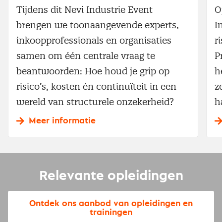
Tijdens dit Nevi Industrie Event
O
brengen we toonaangevende experts,
I
inkoopprofessionals en organisaties
r
samen om één centrale vraag te
P
beantwoorden: Hoe houd je grip op
h
risico’s, kosten én continuïteit in een
z
wereld van structurele onzekerheid?
h
Meer informatie
Relevante opleidingen
Ontdek ons aanbod van opleidingen en
trainingen