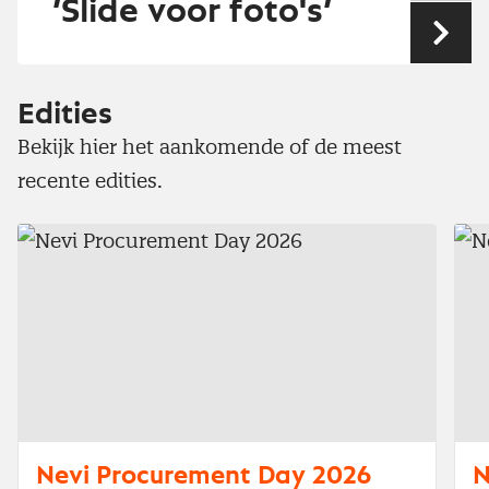
’Slide voor foto's’
Vol
Edities
Bekijk hier het aankomende of de meest
recente edities.
Nevi Procurement Day 2026
N