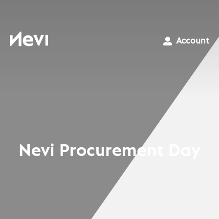
Ga
naar
inhoud
Nevi
Account
Nevi Procurement Day