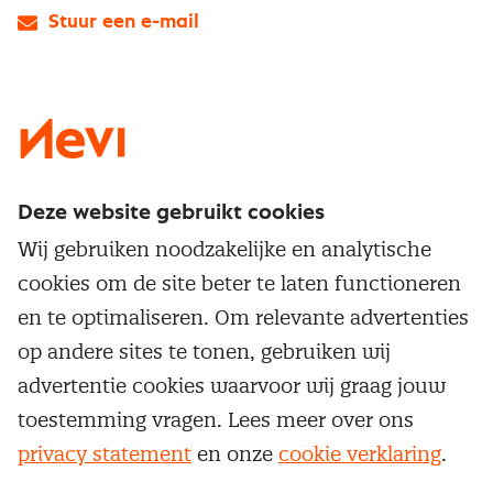
Stuur een e-mail
LinkedIn
X
Instagram
Facebook
YouTube
Deze website gebruikt cookies
Direct naar
Wij gebruiken noodzakelijke en analytische
Service & contact
cookies om de site beter te laten functioneren
Populaire thema's
Over inkoop
en te optimaliseren. Om relevante advertenties
Aanbesteden
Opleidingen en trainingen
op andere sites te tonen, gebruiken wij
Netwerk en communities
Contractmanagement
advertentie cookies waarvoor wij graag jouw
Trainingen
Aanmelden nieuwsbrief
Kostenmanagement
toestemming vragen. Lees meer over ons
Opleidingen
Word lid van Nevi
privacy statement
en onze
cookie verklaring
.
Onderhandelen
Cookievoorkeuren beheren
Onze
algemene
Maatwerk
Nevi PMI®
voorwaarden, cookie- en privacyverklaring
zijn
van toepassing.