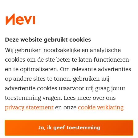
LinkedIn
X
Instagram
Facebook
YouTube
Deze website gebruikt cookies
Direct naar
Wij gebruiken noodzakelijke en analytische
Service & contact
cookies om de site beter te laten functioneren
Populaire thema's
Over inkoop
en te optimaliseren. Om relevante advertenties
Aanbesteden
Opleidingen en trainingen
op andere sites te tonen, gebruiken wij
Netwerk en communities
Contractmanagement
advertentie cookies waarvoor wij graag jouw
Trainingen
Aanmelden nieuwsbrief
Kostenmanagement
toestemming vragen. Lees meer over ons
Opleidingen
Word lid van Nevi
privacy statement
en onze
cookie verklaring
.
Onderhandelen
Cookievoorkeuren beheren
Onze
algemene
Maatwerk
Nevi PMI®
voorwaarden, cookie- en privacyverklaring
zijn
van toepassing.
Supply management
Examens
Inkoop vacatures
© Nevi.nl
Ja, ik geef toestemming
Vrijstellingen
Opzeggen lidmaatschap