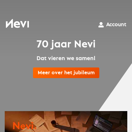
Ga
naar
inhoud
Nevi
Account
70 jaar Nevi
Dat vieren we samen!
Meer over het jubileum