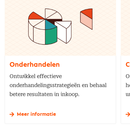
Onderhandelen
C
Ontwikkel effectieve
O
onderhandelingsstrategieën en behaal
h
betere resultaten in inkoop.
w
Meer informatie