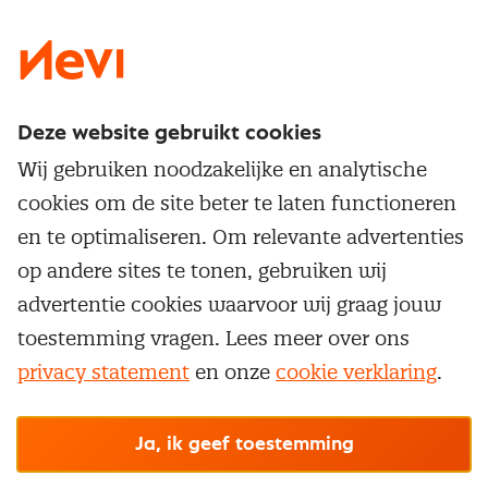
LinkedIn
X
Instagram
Facebook
YouTube
Deze website gebruikt cookies
Direct naar
Wij gebruiken noodzakelijke en analytische
Service & contact
cookies om de site beter te laten functioneren
Populaire thema's
Over inkoop
en te optimaliseren. Om relevante advertenties
Aanbesteden
Opleidingen en trainingen
op andere sites te tonen, gebruiken wij
Netwerk en communities
Contractmanagement
advertentie cookies waarvoor wij graag jouw
Trainingen
Aanmelden nieuwsbrief
Kostenmanagement
toestemming vragen. Lees meer over ons
Opleidingen
Word lid van Nevi
privacy statement
en onze
cookie verklaring
.
Onderhandelen
Cookievoorkeuren beheren
Onze
algemene
Maatwerk
Nevi PMI®
voorwaarden, cookie- en privacyverklaring
zijn
van toepassing.
Supply management
Examens
Inkoop vacatures
© Nevi.nl
Ja, ik geef toestemming
Vrijstellingen
Opzeggen lidmaatschap