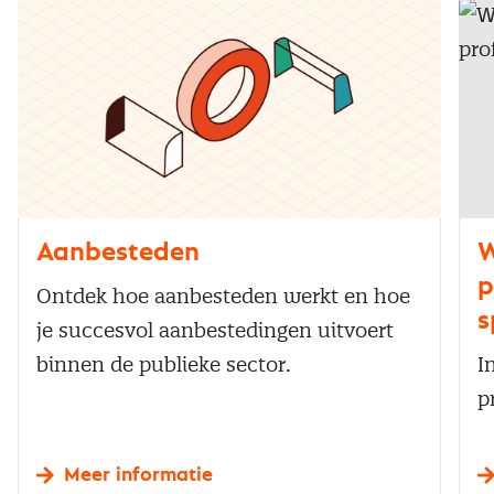
Aanbesteden
W
p
Ontdek hoe aanbesteden werkt en hoe
s
je succesvol aanbestedingen uitvoert
binnen de publieke sector.
I
p
Meer informatie