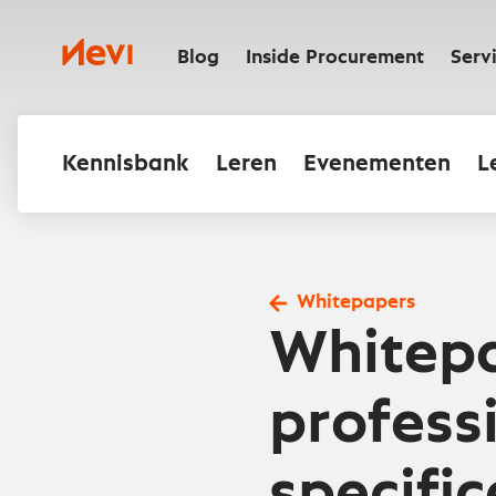
Ga
naar
Nevi
inhoud
Blog
Inside Procurement
Serv
Kennisbank
Leren
Evenementen
L
Whitepapers
Whitepa
profess
specifi