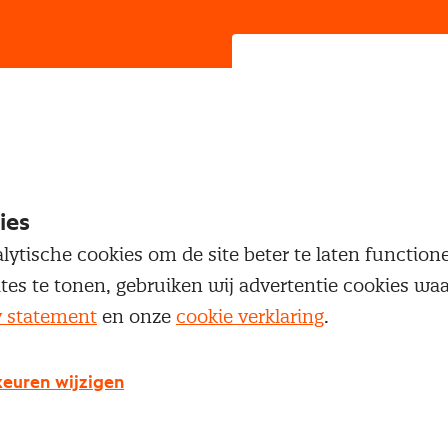
Voornaam
Tussenvoegsel
ies
lytische cookies om de site beter te laten functio
Achternaam
ites te tonen, gebruiken wij advertentie cookies w
y statement
en onze
cookie verklaring
.
E-mailadres
euren wijzigen