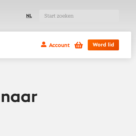
NL
Winkelwagen
Word lid
Account
 naar
l