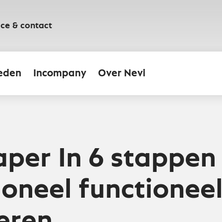
ice & contact
eden
Incompany
Over Nevi
per In 6 stappen
ioneel functionee
ceren