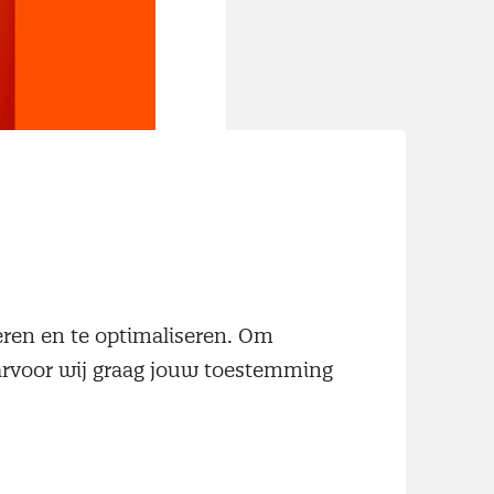
geleden begon
okaal ingekocht,
de potentie
neren en te optimaliseren. Om
aarvoor wij graag jouw toestemming
ijvoorbeeld aan
rative planning.
 grote slagen.