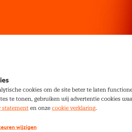
 de Riet
, Group Procurement Director, ruim 3 jaar 
ooporganisatie op groepsniveau. Er werd er vooral l
ies
agers. Met het centraliseren van de inkoop wordt 
lytische cookies om de site beter te laten functio
roup aanzienlijk beter benut.
ites te tonen, gebruiken wij advertentie cookies w
y statement
en onze
cookie verklaring
.
at veel verder dan prijzen van componenten. Denk b
n van het aantal logistieke bewegingen door collabo
ionaal georiënteerd bedrijf zoals Accell maak je dan
euren wijzigen