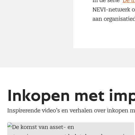
In de serie ‘
De i
NEVI-netwerk ov
aan organisatie
Inkopen met im
Inspirerende video’s en verhalen over inkopen 