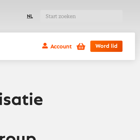
NL
Winkelwagen
Word lid
Account
satie
Group