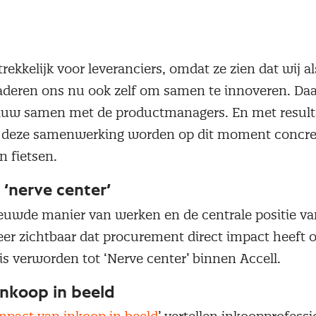
elen voor ons én de leverancier: een gedeelde winst
t leveranciers
rekkelijk voor leveranciers, omdat ze zien dat wij a
naderen ons nu ook zelf om samen te innoveren. Daa
uw samen met de productmanagers. En met resulta
 deze samenwerking worden op dit moment concreet
 fietsen.
 ‘nerve center’
euwde manier van werken en de centrale positie v
er zichtbaar dat procurement direct impact heeft o
is verworden tot ‘Nerve center’ binnen Accell.
nkoop in beeld