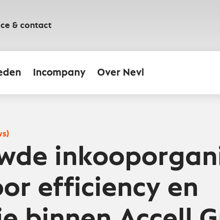
ice & contact
eden
Incompany
Over Nevi
ws)
wde inkooporgani
or efficiency en
ie binnen Accell 