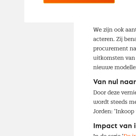
Dit brengt voord
Innoveren me
We zijn ook aant
acteren. Zij be
procurement na
uitkomsten van
nieuwe modellen
Van nul naar
Door deze verni
wordt steeds me
Jorden: ‘Inkoop 
Impact van i