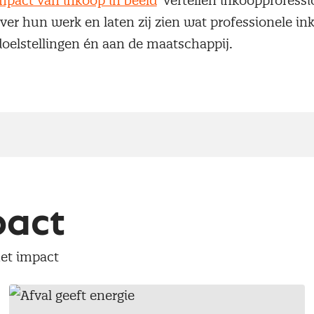
mpact van inkoop in beeld
’ vertellen inkoopprofessi
er hun werk en laten zij zien wat professionele ink
doelstellingen én aan de maatschappij.
pact
met impact