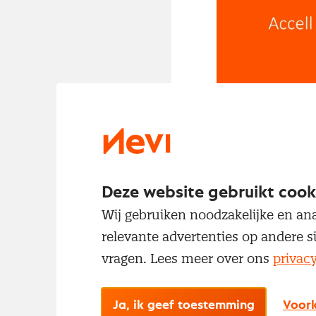
Toen
Jorden van
was er geen ink
Deze website gebruikt cook
door productman
Wij gebruiken noodzakelijke en ana
binnen Accell G
relevante advertenties op andere s
vragen. Lees meer over ons
privac
Jorden: “Dat ga
het terugbrenge
Met een internat
Ja, ik geef toestemming
Voork