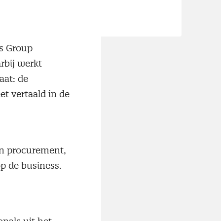
.”
ls Group
rbij werkt
at: de
 vertaald in de
an procurement,
p de business.