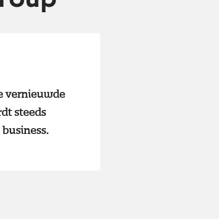
de vernieuwde
rdt steeds
 business.