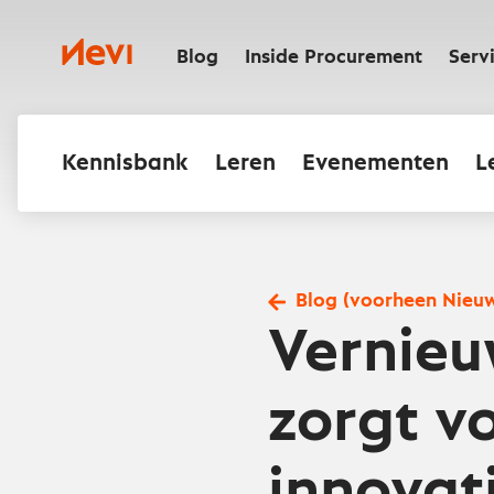
Ga
naar
Nevi
inhoud
Blog
Inside Procurement
Serv
Kennisbank
Leren
Evenementen
L
Blog (voorheen Nieu
Vernieu
zorgt vo
innovat