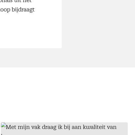
onals uit het
oop bijdraagt