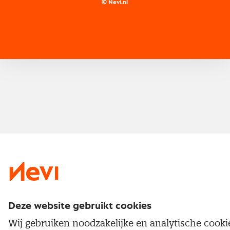
Inkoop vacatures
© Nevi.nl
Vrijstellingen
Opzeggen lidmaatschap
Traineeship
Nevi 1
Nevi 2
Deze website gebruikt cookies
Wij gebruiken noodzakelijke en analytische cook