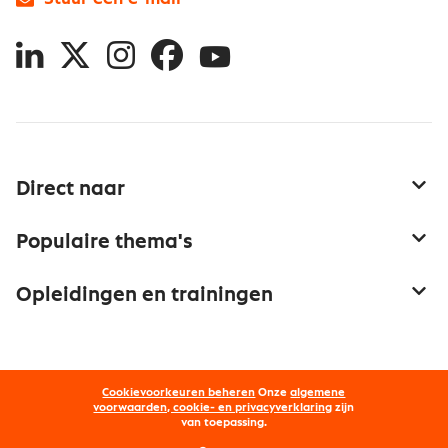
LinkedIn
X
Instagram
Facebook
YouTube
Direct naar
Service & contact
Populaire thema's
Over inkoop
Aanbesteden
Opleidingen en trainingen
Netwerk en communities
Contractmanagement
Trainingen
Aanmelden nieuwsbrief
Kostenmanagement
Opleidingen
Word lid van Nevi
Onderhandelen
Cookievoorkeuren beheren
Onze
algemene
Maatwerk
Nevi PMI®
voorwaarden, cookie- en privacyverklaring
zijn
van toepassing.
Supply management
Examens