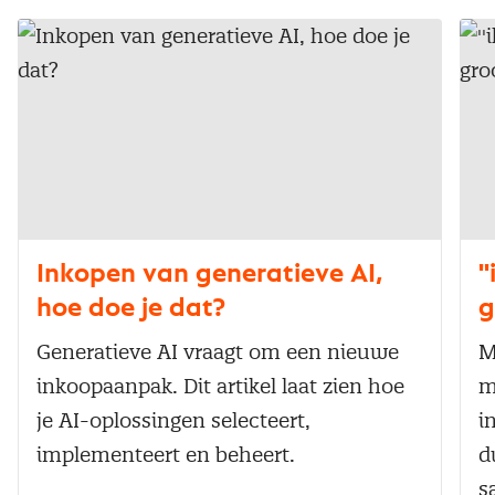
Inkopen van generatieve AI,
'
hoe doe je dat?
g
Generatieve AI vraagt om een nieuwe
M
inkoopaanpak. Dit artikel laat zien hoe
m
je AI-oplossingen selecteert,
i
implementeert en beheert.
d
s