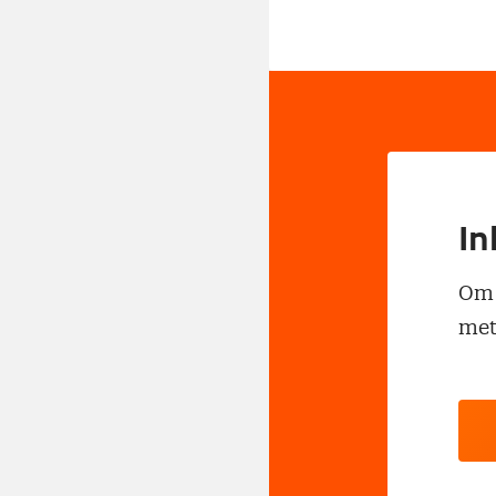
In
Om t
met