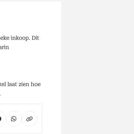
eke inkoop. Dit
arin
el laat zien hoe
.