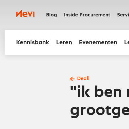
Ga
naar
Nevi
inhoud
Blog
Inside Procurement
Serv
Kennisbank
Leren
Evenementen
L
Deal!
''ik be
grootge