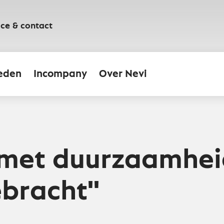
ice & contact
eden
Incompany
Over Nevi
n met duurzaamhe
bracht''