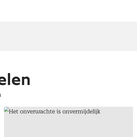
elen
n