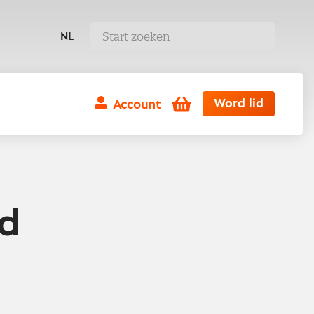
NL
Winkelwagen
Word lid
Account
id