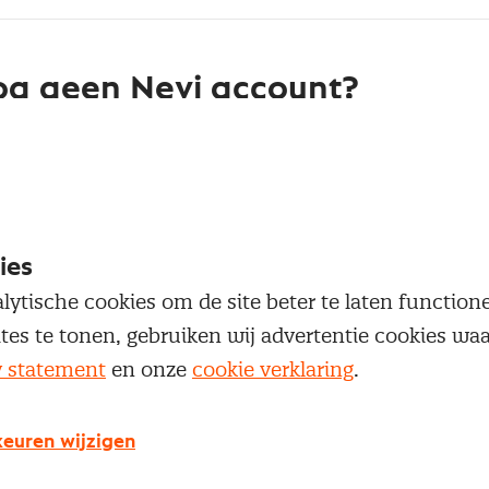
g geen Nevi account?
 een Nevi account krijg je gratis toegang tot:
Een online platform speciaal voor inkopers en
geïnteresseerden in het inkoopvak
Een community van meer dan 12.000
ies
inkoopprofessionals
lytische cookies om de site beter te laten functio
Toegang tot diepgaande inkoopkennis en de nieu
ites te tonen, gebruiken wij advertentie cookies w
ontwikkelingen
y statement
en onze
cookie verklaring
.
euren wijzigen
Maak een Nevi account aan