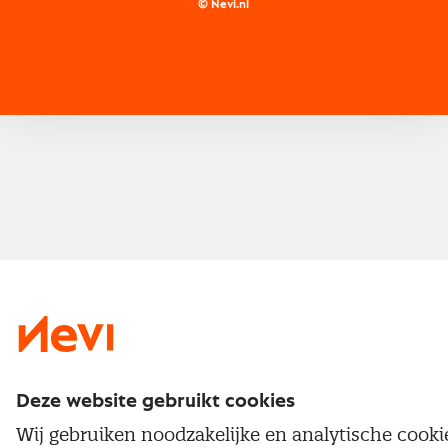
Inkoop vacatures
© Nevi.nl
Vrijstellingen
Opzeggen lidmaatschap
Traineeship
Nevi 1
Nevi 2
Deze website gebruikt cookies
Wij gebruiken noodzakelijke en analytische cook