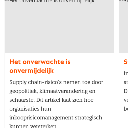
Het onverwachte is
S
onvermijdelijk
I
Supply chain-risico’s nemen toe door
s
geopolitiek, klimaatverandering en
D
schaarste. Dit artikel laat zien hoe
v
organisaties hun
b
inkooprisicomanagement strategisch
kunnen versterken.