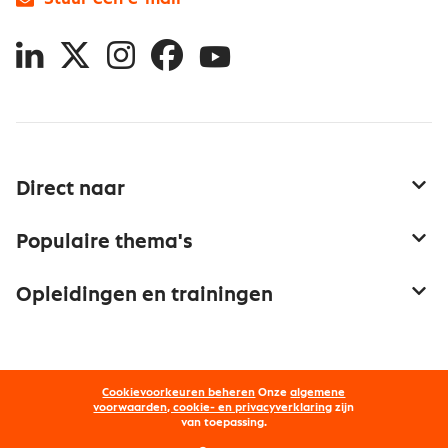
LinkedIn
X
Instagram
Facebook
YouTube
Direct naar
Service & contact
Populaire thema's
Over inkoop
Aanbesteden
Opleidingen en trainingen
Netwerk en communities
Contractmanagement
Trainingen
Aanmelden nieuwsbrief
Kostenmanagement
Opleidingen
Word lid van Nevi
Onderhandelen
Cookievoorkeuren beheren
Onze
algemene
Maatwerk
Nevi PMI®
voorwaarden, cookie- en privacyverklaring
zijn
van toepassing.
Supply management
Examens