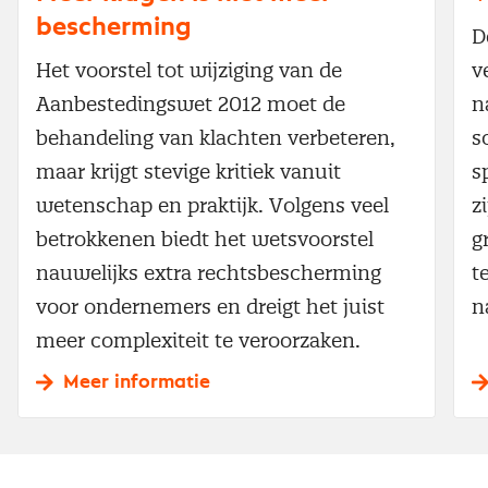
bescherming
D
Het voorstel tot wijziging van de
v
Aanbestedingswet 2012 moet de
n
behandeling van klachten verbeteren,
s
maar krijgt stevige kritiek vanuit
s
wetenschap en praktijk. Volgens veel
z
betrokkenen biedt het wetsvoorstel
g
nauwelijks extra rechtsbescherming
t
voor ondernemers en dreigt het juist
n
meer complexiteit te veroorzaken.
Meer informatie