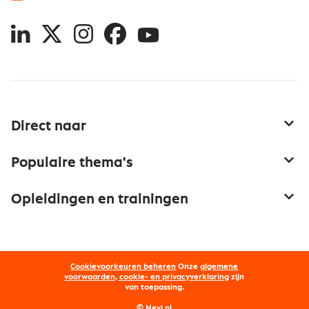
LinkedIn
X
Instagram
Facebook
YouTube
Direct naar
Service & contact
Populaire thema's
Over inkoop
Aanbesteden
Opleidingen en trainingen
Netwerk en communities
Contractmanagement
Trainingen
Aanmelden nieuwsbrief
Kostenmanagement
Opleidingen
Word lid van Nevi
Onderhandelen
Cookievoorkeuren beheren
Onze
algemene
Maatwerk
Nevi PMI®
voorwaarden, cookie- en privacyverklaring
zijn
van toepassing.
Supply management
Examens
Inkoop vacatures
© Nevi.nl