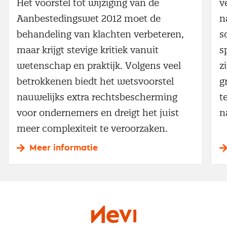
Het voorstel tot wijziging van de
v
Aanbestedingswet 2012 moet de
n
behandeling van klachten verbeteren,
s
maar krijgt stevige kritiek vanuit
s
wetenschap en praktijk. Volgens veel
z
betrokkenen biedt het wetsvoorstel
g
nauwelijks extra rechtsbescherming
t
voor ondernemers en dreigt het juist
n
meer complexiteit te veroorzaken.
Meer informatie