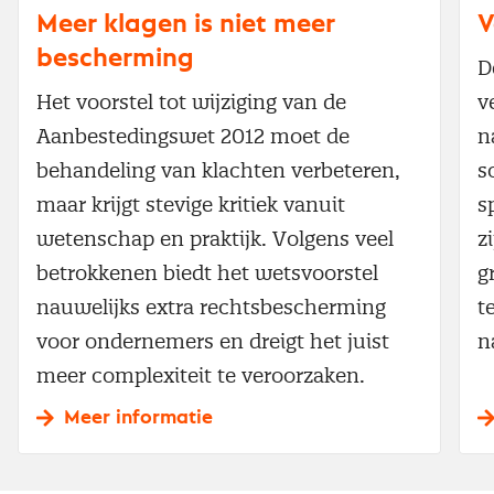
Meer klagen is niet meer
V
bescherming
D
Het voorstel tot wijziging van de
v
Aanbestedingswet 2012 moet de
n
behandeling van klachten verbeteren,
s
maar krijgt stevige kritiek vanuit
s
wetenschap en praktijk. Volgens veel
z
betrokkenen biedt het wetsvoorstel
g
nauwelijks extra rechtsbescherming
t
voor ondernemers en dreigt het juist
n
meer complexiteit te veroorzaken.
Meer informatie