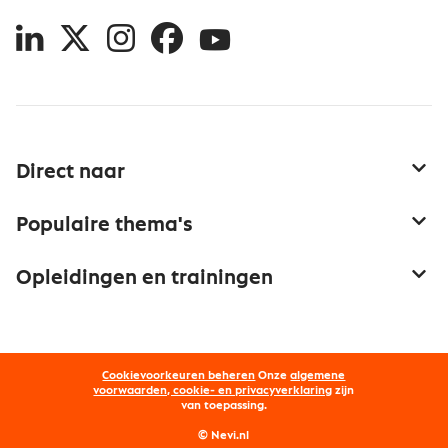
LinkedIn
X
Instagram
Facebook
YouTube
Direct naar
Service & contact
Populaire thema's
Over inkoop
Aanbesteden
Opleidingen en trainingen
Netwerk en communities
Contractmanagement
Trainingen
Aanmelden nieuwsbrief
Kostenmanagement
Opleidingen
Word lid van Nevi
Onderhandelen
Cookievoorkeuren beheren
Onze
algemene
Maatwerk
Nevi PMI®
voorwaarden, cookie- en privacyverklaring
zijn
van toepassing.
Supply management
Examens
Inkoop vacatures
© Nevi.nl