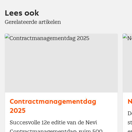
Lees ook
Gerelateerde artikelen
Contractmanagementdag
N
2025
D
Succesvolle 12e editie van de Nevi
s
Contractmanagementdag: ruim 500
e