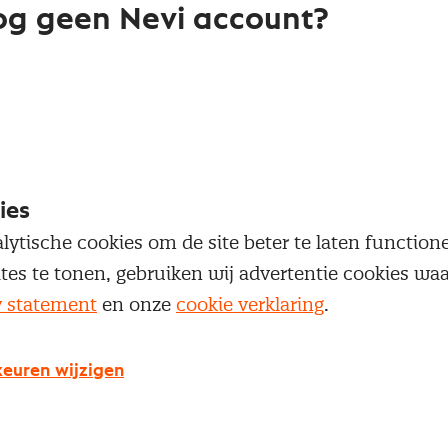
g geen Nevi account?
 een Nevi account krijg je gratis toegang tot:
Een online platform speciaal voor inkopers en
geïnteresseerden in het inkoopvak
Een community van meer dan 12.000
inkoopprofessionals
ies
Toegang tot diepgaande inkoopkennis en de nieu
lytische cookies om de site beter te laten functio
ontwikkelingen
ites te tonen, gebruiken wij advertentie cookies w
y statement
en onze
cookie verklaring
.
Maak een Nevi account aan
euren wijzigen