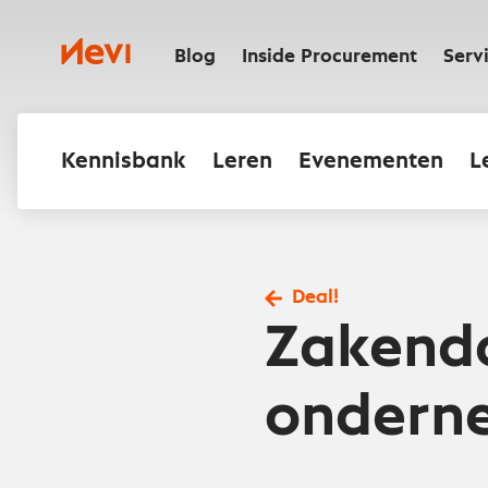
Ga
naar
Nevi
inhoud
Blog
Inside Procurement
Serv
Kennisbank
Leren
Evenementen
L
Deal!
Zakendo
ondern