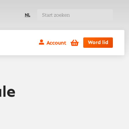
NL
Winkelwagen
Word lid
Account
le