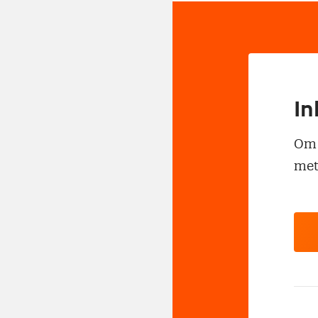
In
Om t
met