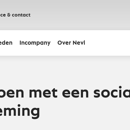
ice & contact
eden
Incompany
Over Nevi
en met een socia
eming