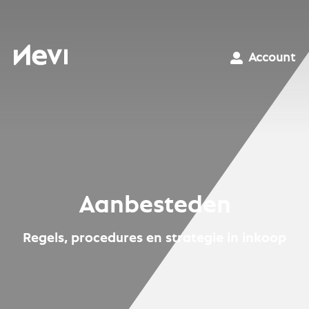
Ga
naar
inhoud
Nevi
Account
Aanbesteden
Regels, procedures en strategie in inkoop