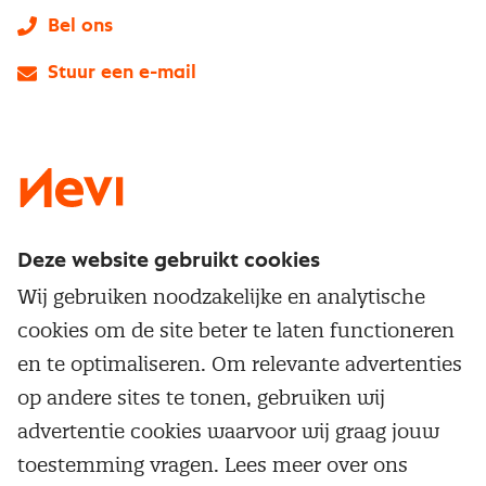
Bel ons
Stuur een e-mail
LinkedIn
X
Instagram
Facebook
YouTube
Deze website gebruikt cookies
Direct naar
Wij gebruiken noodzakelijke en analytische
Service & contact
cookies om de site beter te laten functioneren
Populaire thema's
Over inkoop
en te optimaliseren. Om relevante advertenties
Aanbesteden
Opleidingen en trainingen
op andere sites te tonen, gebruiken wij
Netwerk en communities
Contractmanagement
advertentie cookies waarvoor wij graag jouw
Trainingen
Aanmelden nieuwsbrief
Kostenmanagement
toestemming vragen. Lees meer over ons
Opleidingen
Word lid van Nevi