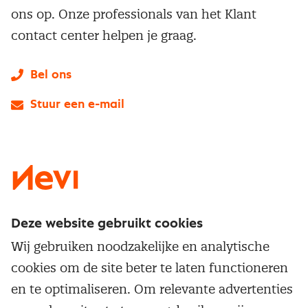
ons op. Onze professionals van het Klant
contact center helpen je graag.
Bel ons
Stuur een e-mail
LinkedIn
X
Instagram
Facebook
YouTube
Deze website gebruikt cookies
Direct naar
Wij gebruiken noodzakelijke en analytische
Service & contact
cookies om de site beter te laten functioneren
Populaire thema's
Over inkoop
en te optimaliseren. Om relevante advertenties
Aanbesteden