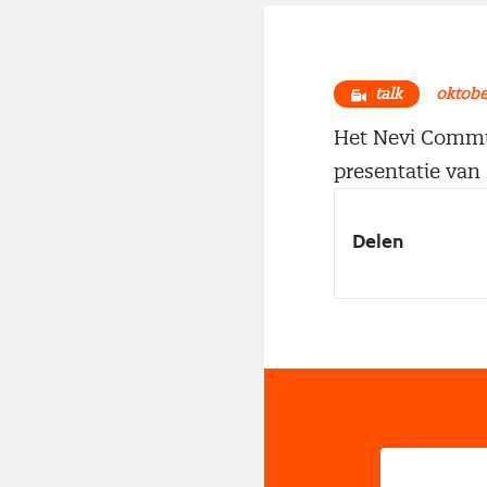
talk
oktobe
Het Nevi Commun
presentatie va
Delen