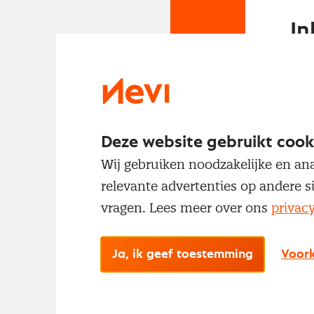
In
Om t
met
Deze website gebruikt cook
Wij gebruiken noodzakelijke en ana
relevante advertenties op andere s
vragen. Lees meer over ons
privac
No
Ja, ik geef toestemming
Voork
Met