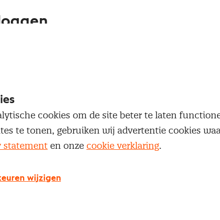
loggen
oegang te krijgen tot dit artikel moet je ingelogd zi
 je Nevi account.
ies
Inloggen
lytische cookies om de site beter te laten functio
ites te tonen, gebruiken wij advertentie cookies w
y statement
en onze
cookie verklaring
.
g geen Nevi account?
euren wijzigen
 een Nevi account krijg je gratis toegang tot: