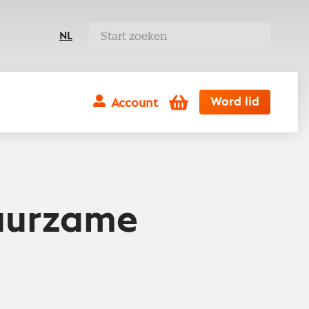
NL
Winkelwagen
Word lid
Account
duurzame