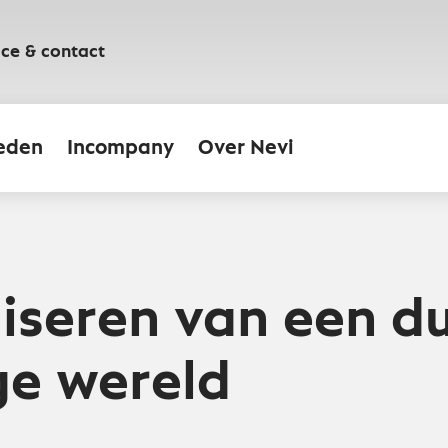
ice & contact
eden
Incompany
Over Nevi
liseren van een 
ge wereld