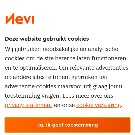
LinkedIn
X
Instagram
Facebook
YouTube
Deze website gebruikt cookies
Direct naar
Wij gebruiken noodzakelijke en analytische
Service & contact
cookies om de site beter te laten functioneren
Populaire thema's
Over inkoop
en te optimaliseren. Om relevante advertenties
Aanbesteden
Opleidingen en trainingen
op andere sites te tonen, gebruiken wij
Netwerk en communities
Contractmanagement
advertentie cookies waarvoor wij graag jouw
Trainingen
Aanmelden nieuwsbrief
Kostenmanagement
toestemming vragen. Lees meer over ons
Opleidingen
Word lid van Nevi
privacy statement
en onze
cookie verklaring
.
Onderhandelen
Cookievoorkeuren beheren
Onze
algemene
Maatwerk
Nevi PMI®
voorwaarden, cookie- en privacyverklaring
zijn
van toepassing.
Supply management
Examens
Inkoop vacatures
© Nevi.nl
Ja, ik geef toestemming
Vrijstellingen
Opzeggen lidmaatschap