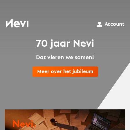
Ga
naar
inhoud
Nevi
Account
70 jaar Nevi
Dat vieren we samen!
Meer over het jubileum