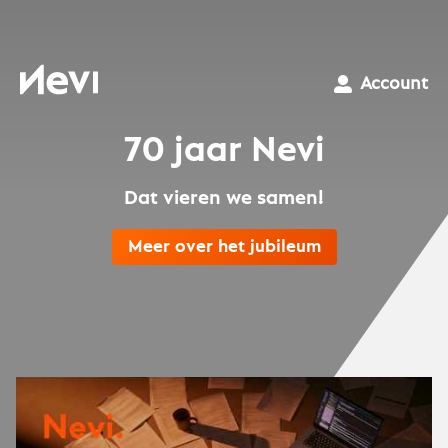
Ga
naar
inhoud
Nevi
Account
70 jaar Nevi
Dat vieren we samen!
Meer over het jubileum