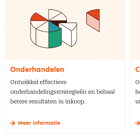
Onderhandelen
C
Ontwikkel effectieve
O
onderhandelingsstrategieën en behaal
h
betere resultaten in inkoop.
w
Meer informatie