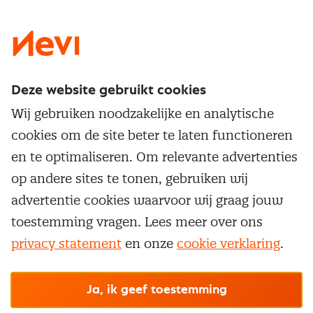
LinkedIn
X
Instagram
Facebook
YouTube
Deze website gebruikt cookies
Direct naar
Wij gebruiken noodzakelijke en analytische
Service & contact
cookies om de site beter te laten functioneren
Populaire thema's
Over inkoop
en te optimaliseren. Om relevante advertenties
Aanbesteden
Opleidingen en trainingen
op andere sites te tonen, gebruiken wij
Netwerk en communities
Contractmanagement
advertentie cookies waarvoor wij graag jouw
Trainingen
Aanmelden nieuwsbrief
Kostenmanagement
toestemming vragen. Lees meer over ons
Opleidingen
Word lid van Nevi
privacy statement
en onze
cookie verklaring
.
Onderhandelen
Cookievoorkeuren beheren
Onze
algemene
Maatwerk
Nevi PMI®
voorwaarden, cookie- en privacyverklaring
zijn
van toepassing.
Supply management
Examens
Inkoop vacatures
© Nevi.nl
Ja, ik geef toestemming
Vrijstellingen
Opzeggen lidmaatschap