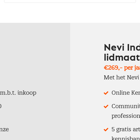
Nevi In
lidmaa
€269,- per ja
Met het Nevi 
 m.b.t. inkoop
Online Ken
0
Communit
profession
onze
5 gratis a
kennisban