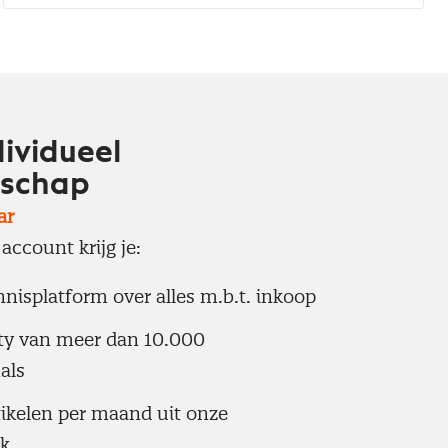
dividueel
tschap
ar
account krijg je:
nisplatform over alles m.b.t. inkoop
y van meer dan 10.000
als
rtikelen per maand uit onze
k