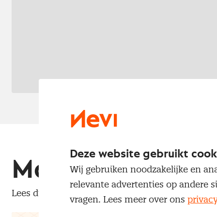
Deze website gebruikt cook
Maak kennis met
Wij gebruiken noodzakelijke en ana
relevante advertenties op andere s
Lees direct een selectie gratis Nevi Pro-artikele
vragen. Lees meer over ons
privac