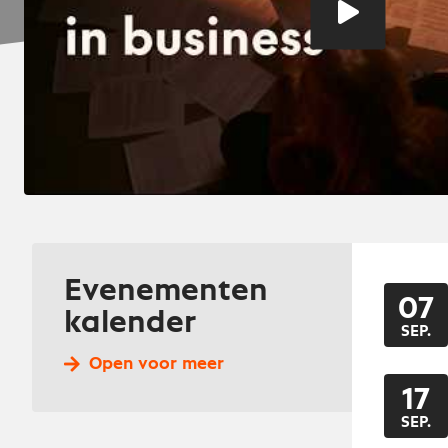
video
Evenementen
07
kalender
SEP.
Open voor meer
17
SEP.