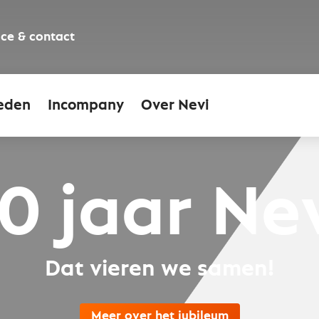
ice & contact
eden
Incompany
Over Nevi
0 jaar Ne
Dat vieren we samen!
Meer over het jubileum