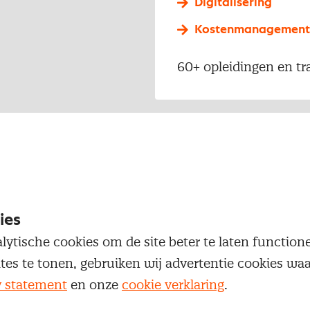
Digitalisering
Kostenmanagement
60+ opleidingen en tr
ies
 onze expertise
lytische cookies om de site beter te laten functio
ites te tonen, gebruiken wij advertentie cookies w
n over onze thema's
y statement
en onze
cookie verklaring
.