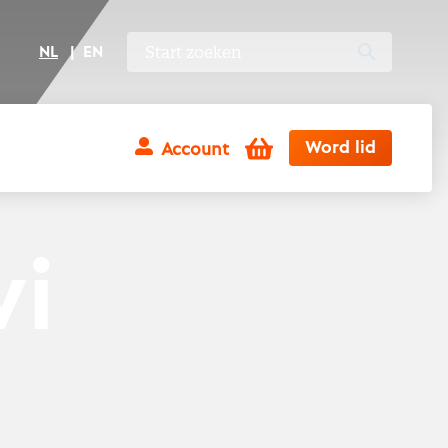
NL
EN
Winkelwagen
Word lid
Account
vi