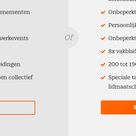
evenementen
Onbeperkt
Persoonli
Of
twerkevents
Onbeperkt
8x vakblad
eidingen
200 tot 19
en collectief
Speciale t
lidmaatsc
S