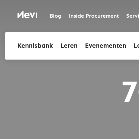
Ga
naar
Nevi
inhoud
Blog
Inside Procurement
Serv
Kennisbank
Leren
Evenementen
L
7